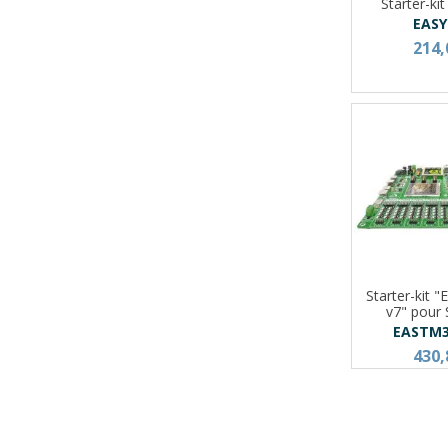
Starter-ki
EASY
214,
Starter-kit
v7" pou
EASTM
430,