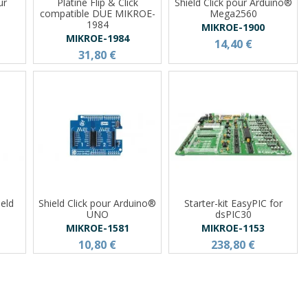
ur
Platine Flip & Click
Shield Click pour Arduino®
compatible DUE MIKROE-
Mega2560
1984
MIKROE-1900
MIKROE-1984
14,40 €
31,80 €
ield
Shield Click pour Arduino®
Starter-kit EasyPIC for
UNO
dsPIC30
MIKROE-1581
MIKROE-1153
10,80 €
238,80 €