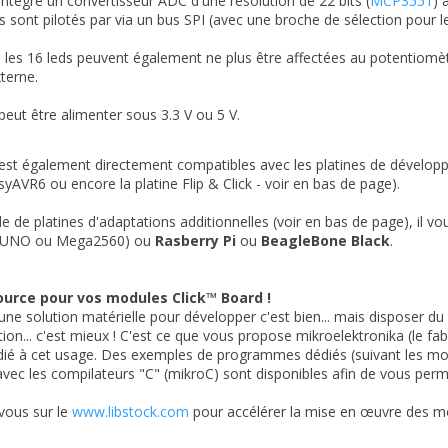
ntègre un convertisseur ADC d'une résolution de 22 bits (
MCP3551
) 
sont pilotés par via un bus SPI (avec une broche de sélection pour le
 les 16 leds peuvent également ne plus être affectées au potentiomètr
xterne.
eut être alimenter sous 3.3 V ou 5 V.
st également directement compatibles avec les platines de développe
syAVR6 ou encore la platine Flip & Click - voir en bas de page).
aide de platines d'adaptations additionnelles (voir en bas de page), il 
UNO ou Mega2560) ou
Rasberry Pi
ou
BeagleBone Black
.
ource pour vos modules Click™ Board !
une solution matérielle pour développer c'est bien... mais disposer du
tion... c'est mieux ! C'est ce que vous propose mikroelektronika (le fab
dié à cet usage. Des exemples de programmes dédiés (suivant les mo
vec les compilateurs "C" (mikroC) sont disponibles afin de vous perme
vous sur le
www.libstock.com
pour accélérer la mise en œuvre des mo