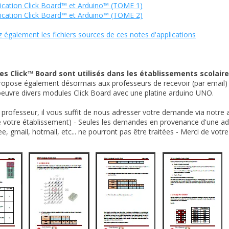
ication Click Board™ et Arduino™ (TOME 1)
ication Click Board™ et Arduino™ (TOME 2)
 également les fichiers sources de ces notes d'applications
s Click™ Board sont utilisés dans les établissements scolaire
ropose également désormais aux professeurs de recevoir (par email)
euvre divers modules Click Board avec une platine arduino UNO.
 professeur, il vous suffit de nous adresser votre demande via notre
e votre établissement) - Seules les demandes en provenance d'une a
e, gmail, hotmail, etc... ne pourront pas être traitées - Merci de vot