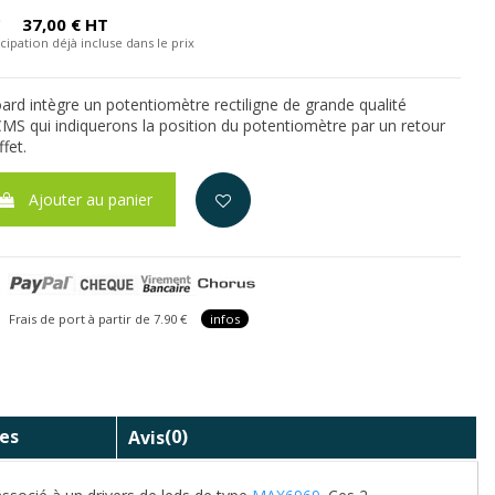
C
37,00 € HT
cipation déjà incluse dans le prix
ard intègre un potentiomètre rectiligne de grande qualité
CMS qui indiquerons la position du potentiomètre par un retour
ffet.
Ajouter au panier
is de port à partir de 7.90 €
infos
es
Avis
(0)