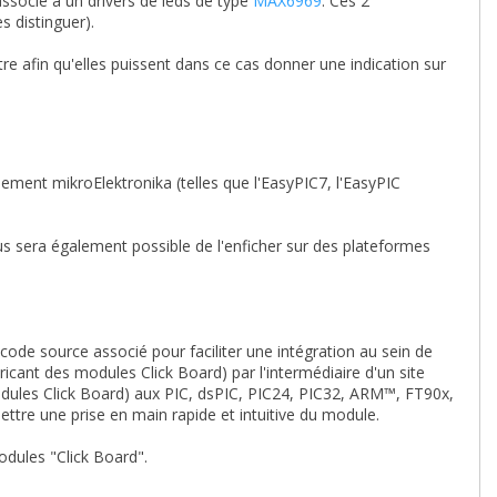
associé à un drivers de leds de type
MAX6969
. Ces 2
s distinguer).
e afin qu'elles puissent dans ce cas donner une indication sur
ment mikroElektronika (telles que l'EasyPIC7, l'EasyPIC
vous sera également possible de l'enficher sur des plateformes
 code source associé pour faciliter une intégration au sein de
ricant des modules Click Board) par l'intermédiaire d'un site
dules Click Board) aux PIC, dsPIC, PIC24, PIC32, ARM™, FT90x,
ttre une prise en main rapide et intuitive du module.
dules "Click Board".