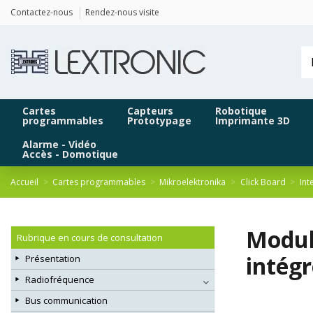
Panneau de gestion des cookies
Contactez-nous
Rendez-nous visite
Cartes
Capteurs
Robotique
programmables
Prototypage
Imprimante 3D
Alarme - Vidéo
Accès - Domotique
Accueil
Cartes programmables
Mikroelektronika
Click Board
Int
Modul
Rubrique en cours de consultation
intégr
Présentation
Radiofréquence
Bus communication