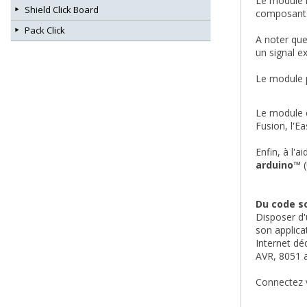
Le module i
Shield Click Board
composants 
Pack Click
A noter que
un signal e
Le module p
Le module e
Fusion, l'Ea
Enfin, à l'
arduino™
(
Du code s
Disposer d'
son applica
Internet dé
AVR, 8051 a
Connectez 