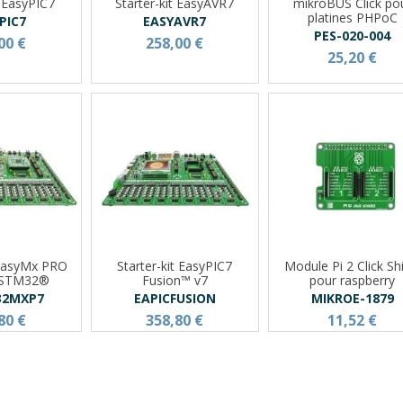
t EasyPIC7
Starter-kit EasyAVR7
mikroBUS Click po
platines PHPoC
PIC7
EASYAVR7
PES-020-004
00 €
258,00 €
25,20 €
 "EasyMx PRO
Starter-kit EasyPIC7
Module Pi 2 Click Sh
r STM32®
Fusion™ v7
pour raspberry
32MXP7
EAPICFUSION
MIKROE-1879
80 €
358,80 €
11,52 €