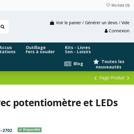
Ma liste (
0
)
Voir le panier / Générer un devis
/
Vide
Connexion
 Accus
Outillage
Kits - Livres
tations
Fers à souder
Son - Loisirs
Toutes les
Blog
nouveautés
Page Produit
ec potentiomètre et LEDs
-2702
Disponible