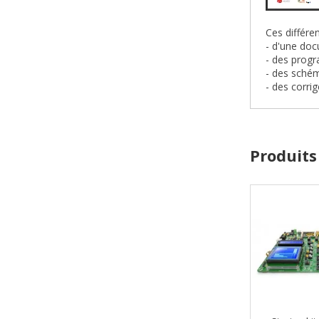
Ces différ
- d'une do
- des prog
- des sché
- des corri
Produits