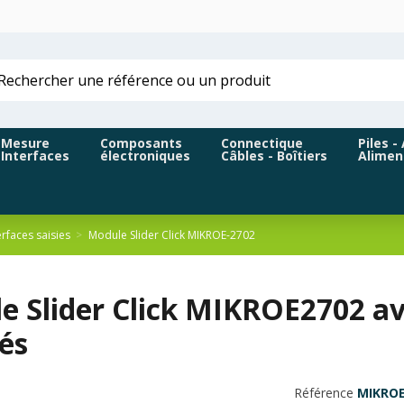
Mesure
Composants
Connectique
Piles -
Interfaces
électroniques
Câbles - Boîtiers
Alimen
erfaces saisies
Module Slider Click MIKROE-2702
e Slider Click MIKROE2702 av
és
Référence
MIKROE