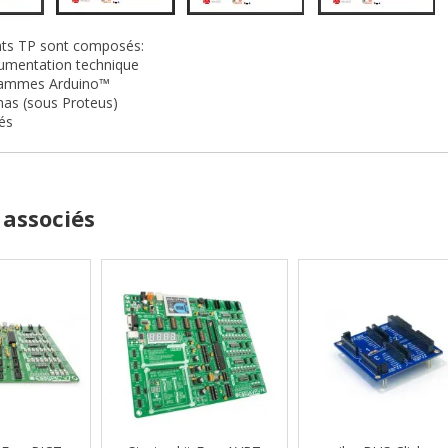
ents TP sont composés:
cumentation technique
rammes Arduino™
mas (sous Proteus)
gés
 associés