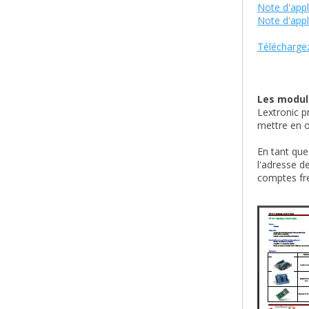
Note d'appl
Note d'appl
Téléchargez
Les module
Lextronic p
mettre en o
En tant que
l'adresse d
comptes fre