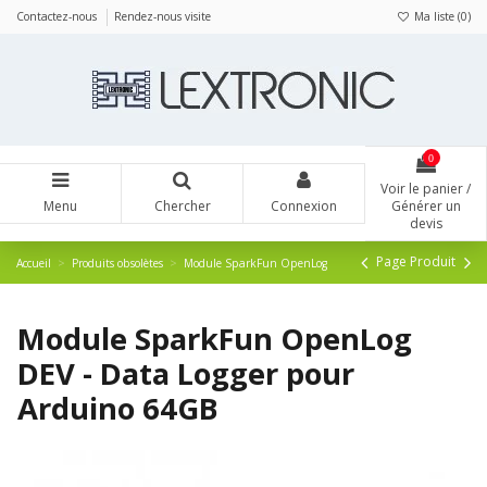
Panneau de gestion des cookies
Contactez-nous
Rendez-nous visite
Ma liste (
0
)
0
Voir le panier /
Menu
Chercher
Connexion
Générer un
devis
Page Produit
Accueil
Produits obsolètes
Module SparkFun OpenLog
Module SparkFun OpenLog
DEV - Data Logger pour
Arduino 64GB