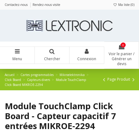
Panneau de gestion des cookies
Contactez-nous
Rendez-nous visite
Ma liste (
0
)
0
Voir le panier /
Menu
Chercher
Connexion
Générer un
devis
Accueil
Cartes programmables
Mikroelektronika
Page Produit
Click Board
Capteurs divers
Module TouchClamp
Click Board MIKROE-2294
Module TouchClamp Click
Board - Capteur capacitif 7
entrées MIKROE-2294