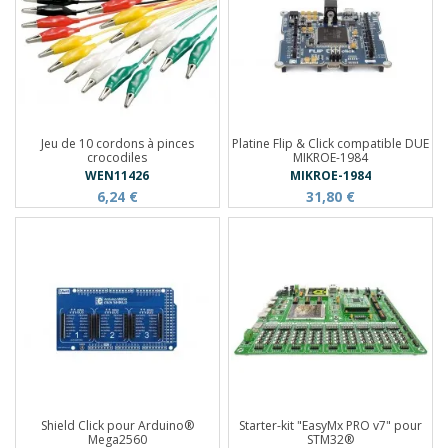
Jeu de 10 cordons à pinces
Platine Flip & Click compatible DUE
crocodiles
MIKROE-1984
WEN11426
MIKROE-1984
6,24 €
31,80 €
Shield Click pour Arduino®
Starter-kit "EasyMx PRO v7" pour
Mega2560
STM32®