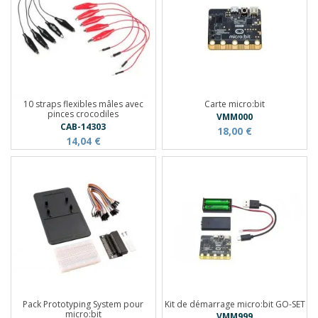
10 straps flexibles mâles avec
Carte micro:bit
pinces crocodiles
VMM000
CAB-14303
18,00 €
14,04 €
Pack Prototyping System pour
Kit de démarrage micro:bit GO-SET
micro:bit
VMM999