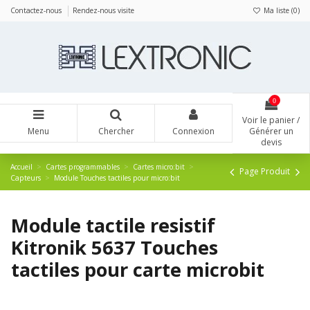
Panneau de gestion des cookies
Contactez-nous
Rendez-nous visite
Ma liste (
0
)
0
Voir le panier /
Menu
Chercher
Connexion
Générer un
devis
Accueil
Cartes programmables
Cartes micro:bit
Page Produit
Capteurs
Module Touches tactiles pour micro:bit
Module tactile resistif
Kitronik 5637 Touches
tactiles pour carte microbit