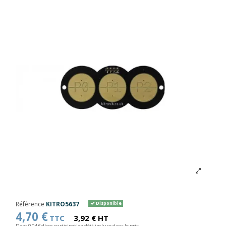
Référence
KITRO5637
Disponible
4,70 €
TTC
3,92 € HT
Dont 0,04 € d'eco-participation déjà incluse dans le prix