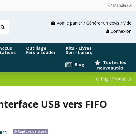
Ma liste (
0
)
Voir le panier / Générer un devis
/
Vide
Connexion
 Accus
Outillage
Kits - Livres
tations
Fers à souder
Son - Loisirs
Toutes les
Blog
nouveautés
Page Produit
nterface USB vers FIFO
841
Rupture de stock