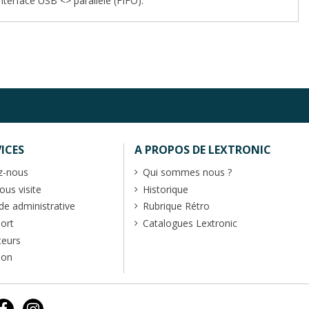
interface USB <> parallèle (FIFO).
ICES
A PROPOS DE LEXTRONIC
z-nous
Qui sommes nous ?
us visite
Historique
 administrative
Rubrique Rétro
port
Catalogues Lextronic
teurs
ion