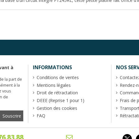
a base d'un circuit intégré FT245RL, cette petite platine fait office d'
INFORMATIONS
NOS SERV
vant à
Conditions de ventes
Contacte
de la part de
Mentions légales
Rendez-no
mément à la
z vous
Droit de rétractation
Commande
en de
DEEE (Reprise 1 pour 1)
Frais de 
Gestion des cookies
Transpor
FAQ
Rétractat
76.83.88