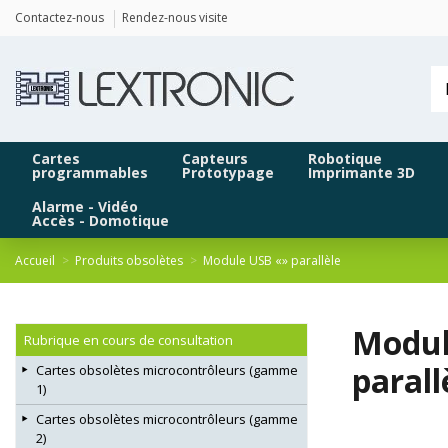
Panneau de gestion des cookies
Contactez-nous
Rendez-nous visite
Cartes
Capteurs
Robotique
programmables
Prototypage
Imprimante 3D
Alarme - Vidéo
Accès - Domotique
Accueil
Produits obsolètes
Module USB «» parallèle
Modul
Rubrique en cours de consultation
parall
Cartes obsolètes microcontrôleurs (gamme
1)
Cartes obsolètes microcontrôleurs (gamme
2)