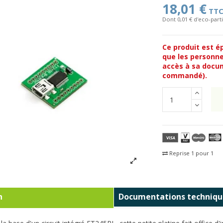
18,01 €
TT
Dont 0,01 € d'eco-parti
Ce produit est é
que les personne
accès à sa docum
commandé).
Reprise 1 pour 1
Fra
n
Documentations techniqu