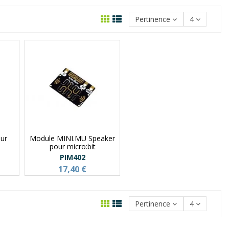
Pertinence
4
our
Module MINI.MU Speaker
pour micro:bit
PIM402
17,40 €
Pertinence
4