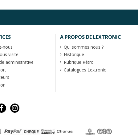
ICES
A PROPOS DE LEXTRONIC
z-nous
Qui sommes nous ?
us visite
Historique
 administrative
Rubrique Rétro
port
Catalogues Lextronic
teurs
ion