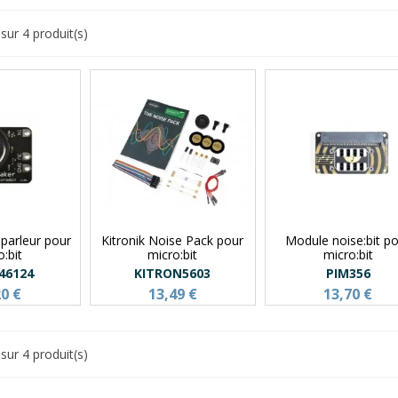
sur 4 produit(s)
parleur pour
Kitronik Noise Pack pour
Module noise:bit p
:bit
micro:bit
micro:bit
46124
KITRON5603
PIM356
20 €
13,49 €
13,70 €
sur 4 produit(s)