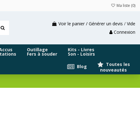
Ma liste (
0
)
Voir le panier / Générer un devis
/
Vide
Connexion
 Accus
Outillage
Kits - Livres
tations
Fers à souder
Son - Loisirs
Toutes les
Blog
nouveautés