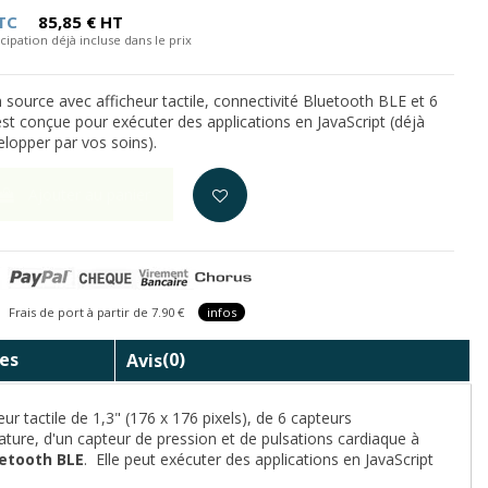
TC
85,85 € HT
cipation déjà incluse dans le prix
source avec afficheur tactile, connectivité Bluetooth BLE et 6
est conçue pour exécuter des applications en JavaScript (déjà
elopper par vos soins).
Ajouter au panier
is de port à partir de 7.90 €
infos
es
Avis
(0)
 tactile de 1,3" (176 x 176 pixels), de 6 capteurs
ture, d'un capteur de pression et de pulsations cardiaque à
etooth BLE
. Elle peut exécuter des applications en JavaScript