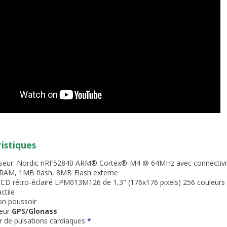
istiques
seur: Nordic nRF52840 ARM® Cortex®-M4 @ 64MHz avec connectivi
RAM, 1MB flash, 8MB Flash externe
CD rétro-éclairé LPM013M126 de 1,3" (176x176 pixels) 256 couleurs (
ctile
on poussoir
eur
GPS/Glonass
r de pulsations cardiaques
*