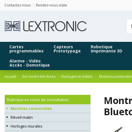
Panneau de gestion des cookies
Contactez-nous
Rendez-nous visite
Cartes
Capteurs
Robotique
programmables
Prototypage
Imprimante 3D
Alarme - Vidéo
Accès - Domotique
Accueil
Son loisirs kits livres
Horloges et météo
Montres connectée
Montre
Rubrique en cours de consultation
Bluet
Montres connectées
Réveil-matin
Horloges murales