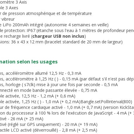
romètre 3 Axis
le 3 Axes
r de pression atmosphérique et de température
 vibreur
ie LiPo 200mAh intégré (autonomie 4 semaines en veille)
de protection: IP67 (étanche sous l'eau à 1 mètres de profondeur pe
e recharge livré (
chargeur USB non inclus
)
ions: 36 x 43 x 12 mm (bracelet standard de 20 mm de largeur)
tion selon les usages
os, accéléromètre allumé 12,5 Hz - 0,3 mA
s, accéléromètre à 1,25 Hz ( ) - 0,15 mA (par défaut s'il n'est pas dé
s, horloge ( s7clk) mise à jour une fois par seconde - 0,5 mA
nnecté en mode bande passante élevée - 0,75 mA
e activée, 12,5 Hz - 1,2 mA (+ 0,6 mA)
e activée, 1,25 Hz ( ) - 1,0 mA (+ 0,2 mA)Bangle.setPollInterval(800)
r de fréquence cardiaque activé - 1,0 mA (+ 0,7 mA) (version KickSta
tion du processeur à 100 % lors de l'exécution de JavaScript - 4 mA (+
tivé - 26 mA (+ 25 mA)
tivé (réglé sur GPS uniquement) - 20 mA (+ 19 mA)
actile LCD activé (déverrouillé) - 2,8 mA (+ 2,5 mA)