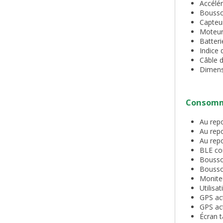
Accélé
Bousso
Capteu
Moteur
Batter
Indice 
Câble d
Dimens
Consomma
Au rep
Au repo
Au repo
BLE co
Boussol
Boussol
Moniteu
Utilisa
GPS ac
GPS ac
Écran t