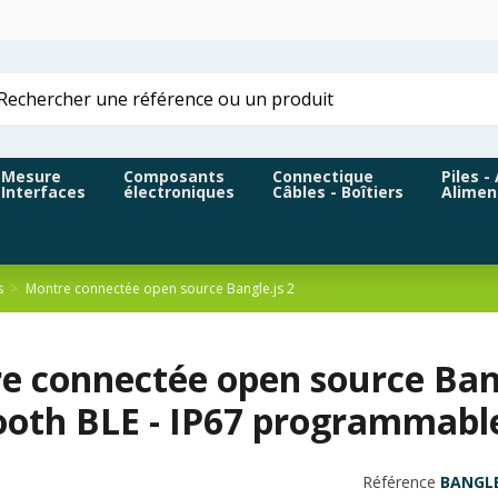
Mesure
Composants
Connectique
Piles -
Interfaces
électroniques
Câbles - Boîtiers
Alimen
s
Montre connectée open source Bangle.js 2
 connectée open source Bangl
ooth BLE - IP67 programmable
Référence
BANGLE