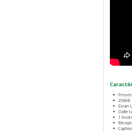
Caractér
Proces
256kB 
Ecran L
Dalle ta
1 bout
Récept
Capteu