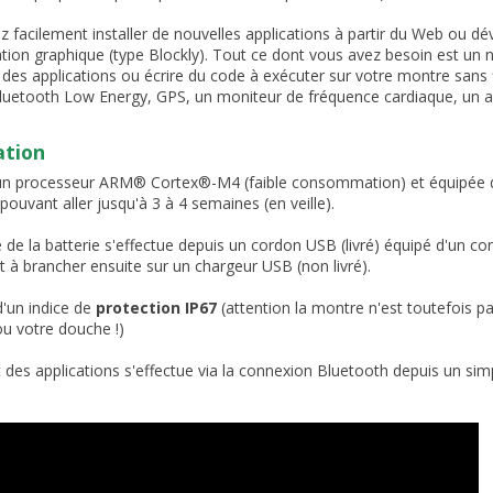
 facilement installer de nouvelles applications à partir du Web ou dév
ion graphique (type Blockly). Tout ce dont vous avez besoin est un
des applications ou écrire du code à exécuter sur votre montre sans fil
Bluetooth Low Energy, GPS, un moniteur de fréquence cardiaque, un a
ation
un processeur ARM® Cortex®-M4 (faible consommation) et équipée d
ouvant aller jusqu'à 3 à 4 semaines (en veille).
 de la batterie s'effectue depuis un cordon USB (livré) équipé d'un c
t à brancher ensuite sur un chargeur USB (non livré).
'un indice de
protection IP67
(attention la montre n'est toutefois pa
ou votre douche !)
t des applications s'effectue via la connexion Bluetooth depuis un si