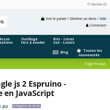
Ma liste (
0
)
Voir le panier / Générer un devis
/
Vide
Connexion
 Accus
Outillage
Kits - Livres
tations
Fers à souder
Son - Loisirs
Toutes les
Blog
nouveautés
Page Produit
e js 2 Espruino -
 en JavaScript
-JS2
Rupture de stock