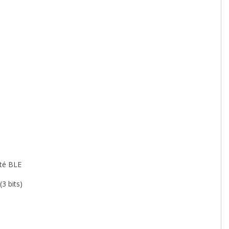
té BLE
3 bits)