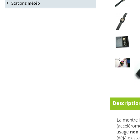
Stations météo
Descriptio
La montre B
(accéléromè
usage
non 
(déjà exist