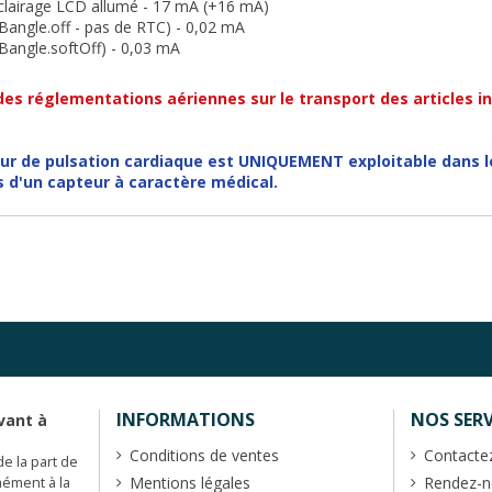
clairage LCD allumé - 17 mA (+16 mA)
(Bangle.off - pas de RTC) - 0,02 mA
(Bangle.softOff) - 0,03 mA
des réglementations aériennes sur le transport des articles i
ur de pulsation cardiaque est UNIQUEMENT exploitable dans le 
 d'un capteur à caractère médical.
INFORMATIONS
NOS SERV
vant à
Conditions de ventes
Contacte
de la part de
Mentions légales
Rendez-no
mément à la