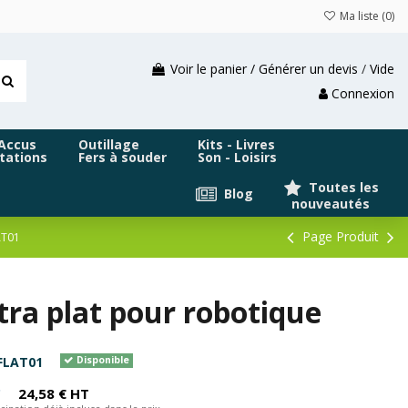
Ma liste (
0
)
Voir le panier / Générer un devis
/
Vide
Connexion
 Accus
Outillage
Kits - Livres
tations
Fers à souder
Son - Loisirs
Toutes les
Blog
nouveautés
Page Produit
AT01
ra plat pour robotique
FLAT01
Disponible
C
24,58 € HT