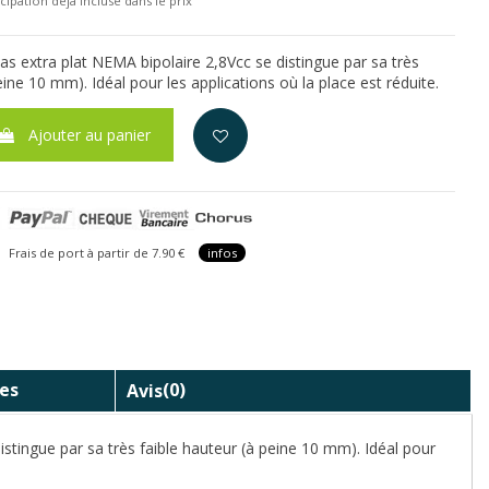
cipation déjà incluse dans le prix
s extra plat NEMA bipolaire 2,8Vcc se distingue par sa très
eine 10 mm). Idéal pour les applications où la place est réduite.
Ajouter au panier
is de port à partir de 7.90 €
infos
es
Avis
(0)
tingue par sa très faible hauteur (à peine 10 mm). Idéal pour