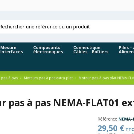
Mesure
Composants
Connectique
Piles -
Interfaces
électroniques
Câbles - Boîtiers
Alimen
 pas-à-pas
Moteurs pas à pas extra-plat
Moteur pas-à-pas plat NEMA-FL
r pas à pas NEMA-FLAT01 ext
Référence
NEMA-
29,50 €
TT