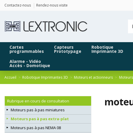
Panneau de gestion des cookies
Contactez-nous
Rendez-nous visite
Cartes
Capteurs
Robotique
programmables
Prototypage
Imprimante 3D
Alarme - Vidéo
Accès - Domotique
Accueil
Robotique Imprimantes 3D
Moteurs et actionneurs
Moteurs
moteu
Rubrique en cours de consultation
Moteurs pas à pas miniatures
Moteurs pas à pas extra-plat
Moteurs pas à pas NEMA 08