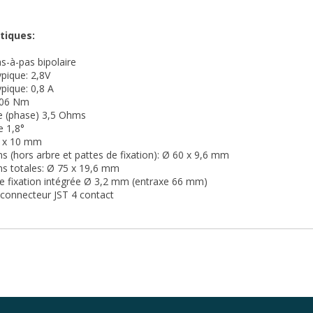
tiques:
s-à-pas bipolaire
ypique: 2,8V
ypique: 0,8 A
0,06 Nm
ce (phase) 3,5 Ohms
e 1,8°
4 x 10 mm
s (hors arbre et pattes de fixation): Ø 60 x 9,6 mm
ns totales: Ø 75 x 19,6 mm
de fixation intégrée Ø 3,2 mm (entraxe 66 mm)
r connecteur JST 4 contact