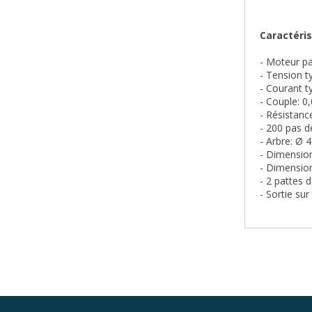
Caractéris
- Moteur pa
- Tension t
- Courant t
- Couple: 
- Résistan
- 200 pas d
- Arbre: Ø 
- Dimension
- Dimensio
- 2 pattes 
- Sortie su