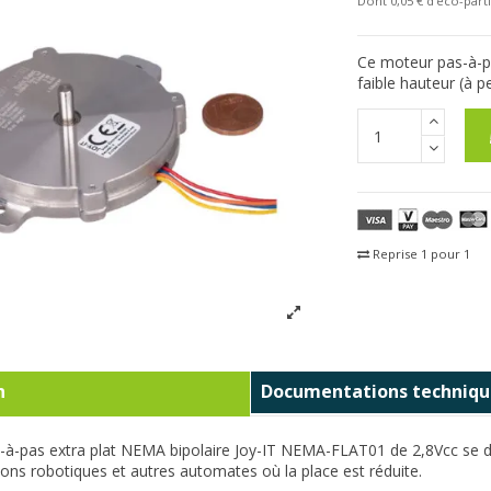
Dont 0,05 € d'eco-parti
Ce moteur pas-à-pa
faible hauteur (à p
Reprise 1 pour 1
Fra
n
Documentations techniqu
à-pas extra plat NEMA bipolaire Joy-IT NEMA-FLAT01 de 2,8Vcc se dis
tions robotiques et autres automates où la place est réduite.