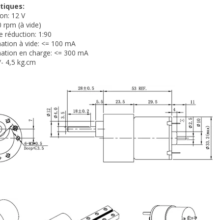
tiques:
ion: 12 V
0 rpm (à vide)
e réduction: 1:90
tion à vide: <= 100 mA
tion en charge: <= 300 mA
/- 4,5 kg.cm