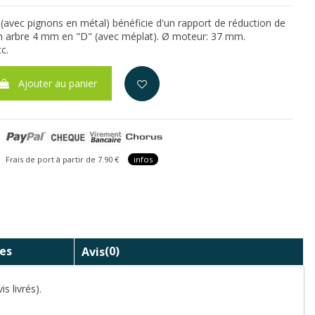
avec pignons en métal) bénéficie d'un rapport de réduction de
'un arbre 4 mm en "D" (avec méplat). Ø moteur: 37 mm.
c.
Ajouter au panier
is de port à partir de 7.90 €
infos
es
Avis
(0)
s livrés).