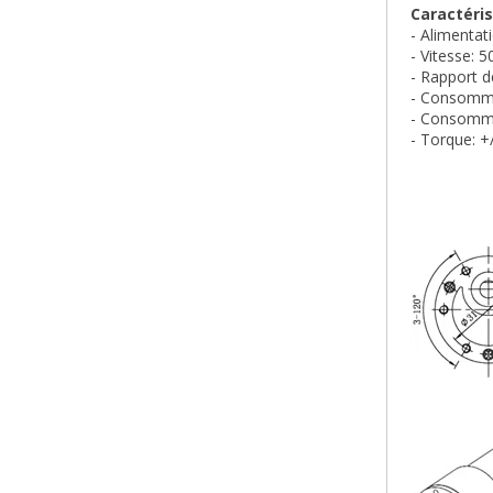
Caractéris
- Alimentat
- Vitesse: 5
- Rapport d
- Consomma
- Consomma
- Torque: +