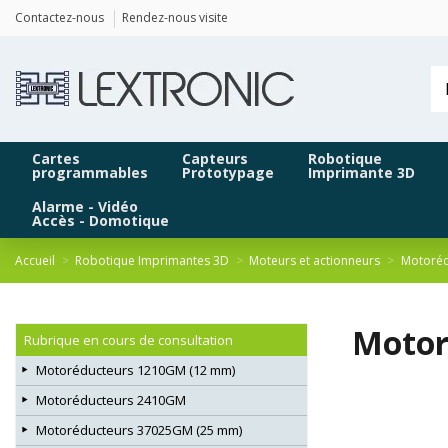
Panneau de gestion des cookies
Contactez-nous
Rendez-nous visite
Cartes
Capteurs
Robotique
programmables
Prototypage
Imprimante 3D
Alarme - Vidéo
Accès - Domotique
Accueil
Robotique Imprimantes 3D
Moteurs et actionneurs
Motoréd
Motor
Rubrique en cours de consultation
Motoréducteurs 1210GM (12 mm)
Motoréducteurs 2410GM
Motoréducteurs 37025GM (25 mm)