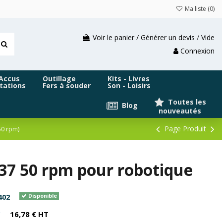
Ma liste (
0
)
Voir le panier / Générer un devis
/
Vide
Connexion
 Accus
Outillage
Kits - Livres
tations
Fers à souder
Son - Loisirs
Toutes les
Blog
nouveautés
Page Produit
50 rpm)
7 50 rpm pour robotique
402
Disponible
C
16,78 € HT