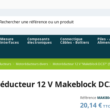
Mesure
Composants
Connectique
Piles -
Interfaces
électroniques
Câbles - Boîtiers
Alimen
ucteurs
Motoréducteurs divers
Motoréducteur 12 V "Makeblock DC37" (
éducteur 12 V Makeblock DC3
Référence
MAK80
20,14 €
TT