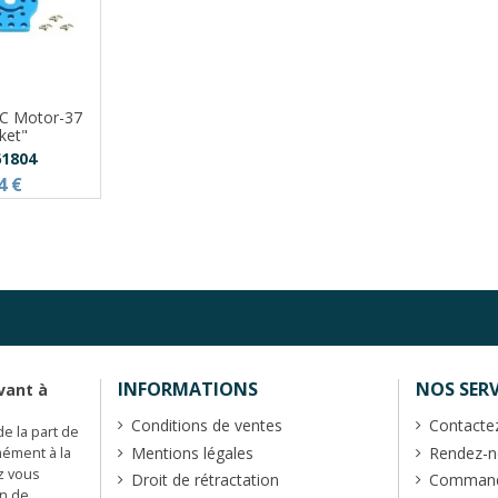
DC Motor-37
ket"
1804
4 €
INFORMATIONS
NOS SERV
vant à
Conditions de ventes
Contacte
de la part de
Mentions légales
Rendez-no
mément à la
z vous
Droit de rétractation
Commande
en de