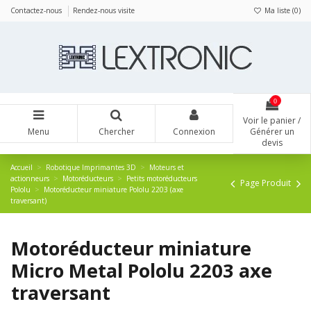
Panneau de gestion des cookies
Contactez-nous
Rendez-nous visite
Ma liste (
0
)
0
Voir le panier /
Menu
Chercher
Connexion
Générer un
devis
Accueil
Robotique Imprimantes 3D
Moteurs et
actionneurs
Motoréducteurs
Petits motoréducteurs
Page Produit
Pololu
Motoréducteur miniature Pololu 2203 (axe
traversant)
Motoréducteur miniature
Micro Metal Pololu 2203 axe
traversant