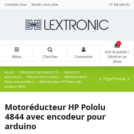
Panneau de gestion des cookies
Contactez-nous
Rendez-nous visite
Ma liste (
0
)
0
Voir le panier /
Menu
Chercher
Connexion
Générer un
devis
Accueil
Robotique Imprimantes 3D
Moteurs et
actionneurs
Moteurs avec encodeur
Motoréducteurs
Page Produit
Pololu avec encodeur
Motoréducteur HP Pololu avec
encodeur 4844
Motoréducteur HP Pololu
4844 avec encodeur pour
arduino