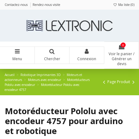
Panneau de gestion des cookies
Contactez-nous
Rendez-nous visite
Ma liste (
0
)
0
Voir le panier /
Menu
Chercher
Connexion
Générer un
devis
Accueil
Robotique Imprimantes 3D
Moteurs et
actionneurs
Moteurs avec encodeur
Motoréducteurs
Page Produit
Pololu avec encodeur
Motoréducteur Pololu avec
encodeur 4757
Motoréducteur Pololu avec
encodeur 4757 pour arduino
et robotique