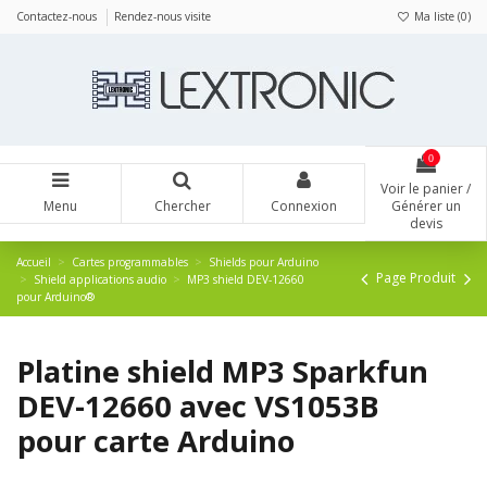
Panneau de gestion des cookies
Contactez-nous
Rendez-nous visite
Ma liste (
0
)
0
Voir le panier /
Menu
Chercher
Connexion
Générer un
devis
Accueil
Cartes programmables
Shields pour Arduino
Page Produit
Shield applications audio
MP3 shield DEV-12660
pour Arduino®
Platine shield MP3 Sparkfun
DEV-12660 avec VS1053B
pour carte Arduino