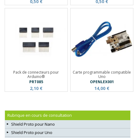
0,50 €
0,50 €
Pack de connecteurs pour
Carte programmable compatible
Arduino®
Uno
PRT085
OPENLEX001
2,10 €
14,00 €
Rubrique en cours de consultation
Shield Proto pour Nano
Shield Proto pour Uno