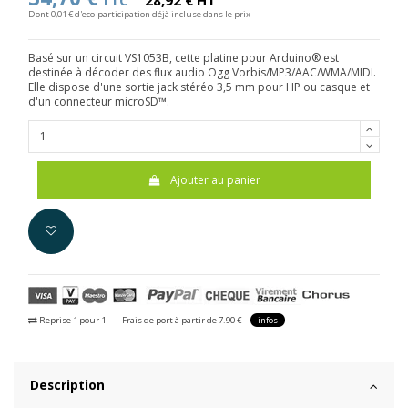
TTC
28,92 € HT
Dont 0,01 € d'eco-participation déjà incluse dans le prix
Basé sur un circuit VS1053B, cette platine pour Arduino® est
destinée à décoder des flux audio Ogg Vorbis/MP3/AAC/WMA/MIDI.
Elle dispose d'une sortie jack stéréo 3,5 mm pour HP ou casque et
d'un connecteur microSD™.
Ajouter au panier
Reprise 1 pour 1
Frais de port à partir de 7.90 €
infos
Description