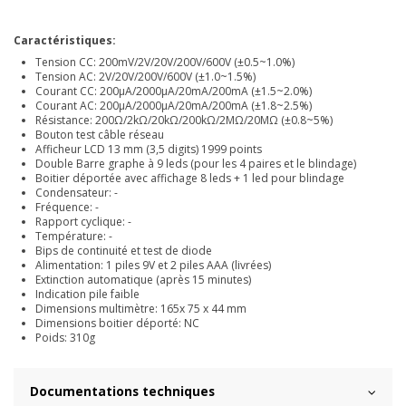
Caractéristiques
:
Tension CC: 200mV/2V/20V/200V/600V (±0.5~1.0%)
Tension AC: 2V/20V/200V/600V (±1.0~1.5%)
Courant CC: 200µA/2000µA/20mA/200mA (±1.5~2.0%)
Courant AC: 200µA/2000µA/20mA/200mA (±1.8~2.5%)
Résistance: 200Ω/2kΩ/20kΩ/200kΩ/2MΩ/20MΩ (±0.8~5%)
Bouton test câble réseau
Afficheur LCD 13 mm (3,5 digits) 1999 points
Double Barre graphe à 9 leds (pour les 4 paires et le blindage)
Boitier déportée avec affichage 8 leds + 1 led pour blindage
Condensateur: -
Fréquence: -
Rapport cyclique: -
Température: -
Bips de continuité et test de diode
Alimentation: 1 piles 9V et 2 piles AAA (livrées)
Extinction automatique (après 15 minutes)
Indication pile faible
Dimensions multimètre: 165x 75 x 44 mm
Dimensions boitier déporté: NC
Poids: 310g
Documentations techniques