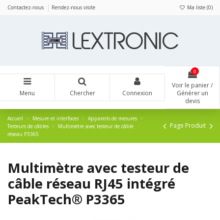
Panneau de gestion des cookies
Contactez-nous
Rendez-nous visite
Ma liste (
0
)
0
Voir le panier /
Menu
Chercher
Connexion
Générer un
devis
Accueil
Mesure et interfaces
Appareils de mesures
Page Produit
Testeurs de câbles
Multimètre avec testeur de câble
réseau P3365
Multimètre avec testeur de
câble réseau RJ45 intégré
PeakTech® P3365