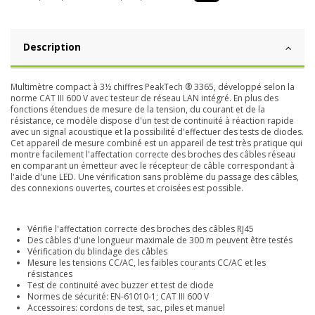
Description
Multimètre compact à 3½ chiffres
PeakTech ® 3365, développé selon la
norme CAT III 600 V avec testeur de réseau LAN intégré. En plus des
fonctions étendues de mesure de la tension, du courant et de la
résistance, ce modèle dispose d'un test de continuité à réaction rapide
avec un signal acoustique et la possibilité d'effectuer des tests de diodes.
Cet appareil de mesure combiné est un appareil de test très pratique qui
montre facilement l'affectation correcte des broches des câbles réseau
en comparant un émetteur avec le récepteur de câble correspondant à
l'aide d'une LED. Une vérification sans problème du passage des câbles,
des connexions ouvertes, courtes et croisées est possible.
Vérifie l'affectation correcte des broches des câbles RJ45
Des câbles d'une longueur maximale de 300 m peuvent être testés
Vérification du blindage des câbles
Mesure les tensions CC/AC, les faibles courants CC/AC et les
résistances
Test de continuité avec buzzer et test de diode
Normes de sécurité: EN-61010-1; CAT III 600 V
Accessoires: cordons de test, sac, piles et manuel