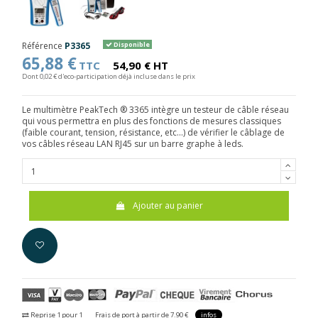
Référence
P3365
Disponible
65,88 €
TTC
54,90 € HT
Dont 0,02 € d'eco-participation déjà incluse dans le prix
Le multimètre PeakTech ® 3365 intègre un testeur de câble réseau
qui vous permettra en plus des fonctions de mesures classiques
(faible courant, tension, résistance, etc...) de vérifier le câblage de
vos câbles réseau LAN RJ45 sur un barre graphe à leds.
Ajouter au panier
Reprise 1 pour 1
Frais de port à partir de 7.90 €
infos