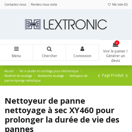
Panneau de gestion des cookies
Contactez-nous
Rendez-nous visite
Ma liste (
0
)
0
Voir le panier /
Menu
Chercher
Connexion
Générer un
devis
Accueil
Fer a souder et outillage pour électronique
Page Produit
Matériel de soudage
Accessoires soudage
Nettoyeur de
panne éponge métallique
Nettoyeur de panne
nettoyage à sec XY460 pour
prolonger la durée de vie des
pannes