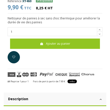
Référence
XY460
Disponible
9,90 €
TTC
8,25 € HT
Nettoyeur de pannes à sec sans choc thermique pour améliorer la
durée de vie des pannes
Ajouter au panier
Reprise 1 pour 1
Frais de port à partir de 7.90 €
infos
Description