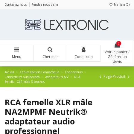
Panneau de gestion des cookies
Contactez-nous
Rendez-nous visite
Ma liste (
0
)
0
Voir le panier /
Menu
Chercher
Connexion
Générer un
devis
Accueil
Câbles Boitiers Connectique
Connecteurs
Page Produit
Connecteurs audio/vidéo
Adaptateurs A/V
RCA
femelle - XLR mâle 3 broches
RCA femelle XLR mâle
NA2MPMF Neutrik®
adaptateur audio
professionnel