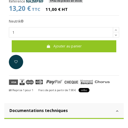
Référence
NA2MPMF
Peu de pièces en stock
13,20 €
TTC
11,00 € HT
Neutrik®
Ajouter au panier
Reprise 1 pour 1
Frais de port à partir de 7.90 €
infos
Documentations techniques