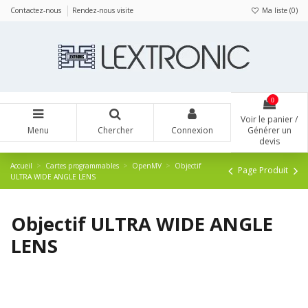
Panneau de gestion des cookies
Contactez-nous
Rendez-nous visite
Ma liste (
0
)
0
Voir le panier /
Menu
Chercher
Connexion
Générer un
devis
Accueil
Cartes programmables
OpenMV
Objectif
Page Produit
ULTRA WIDE ANGLE LENS
Objectif ULTRA WIDE ANGLE
LENS