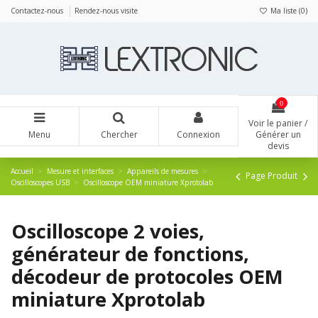
Panneau de gestion des cookies
Contactez-nous
Rendez-nous visite
Ma liste (
0
)
0
Voir le panier /
Menu
Chercher
Connexion
Générer un
devis
Accueil
Mesure et interfaces
Appareils de mesures
Page Produit
Oscilloscopes USB
Oscilloscope OEM miniature Xprotolab
Oscilloscope 2 voies,
générateur de fonctions,
décodeur de protocoles OEM
miniature Xprotolab