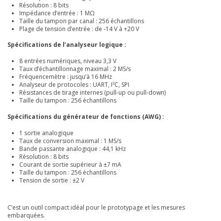
Résolution : 8 bits
Impédance d’entrée : 1 MΩ
Taille du tampon par canal : 256 échantillons
Plage de tension d’entrée : de -14 V à +20 V
Spécifications de l’analyseur logique :
8 entrées numériques, niveau 3,3 V
Taux d’échantillonnage maximal : 2 MS/s
Fréquencemètre : jusqu’à 16 MHz
Analyseur de protocoles : UART, I²C, SPI
Résistances de tirage internes (pull-up ou pull-down)
Taille du tampon : 256 échantillons
Spécifications du générateur de fonctions (AWG) :
1 sortie analogique
Taux de conversion maximal : 1 MS/s
Bande passante analogique : 44,1 kHz
Résolution : 8 bits
Courant de sortie supérieur à ±7 mA
Taille du tampon : 256 échantillons
Tension de sortie : ±2 V
C’est un outil compact idéal pour le prototypage et les mesures
embarquées.