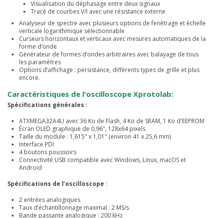
Visualisation du déphasage entre deux signaux
Tracé de courbes V/I avec une résistance externe
Analyseur de spectre avec plusieurs options de fenêtrage et échelle
verticale logarithmique sélectionnable
Curseurs horizontaux et verticaux avec mesures automatiques de la
forme d’onde
Générateur de formes d’ondes arbitraires avec balayage de tous
les paramètres
Options d’affichage : persistance, différents types de grille et plus
encore.
Caractéristiques de l'oscilloscope Xprotolab:
Spécifications générales :
ATXMEGA32A4U avec 36 Ko de Flash, 4 Ko de SRAM, 1 Ko d'EEPROM
Écran OLED graphique de 0,96", 128x64 pixels
Taille du module : 1,615" x 1,01" (environ 41 x 25,6 mm)
Interface PDI
4 boutons poussoirs
Connectivité USB compatible avec Windows, Linux, macOS et
Android
Spécifications de l’oscilloscope :
2 entrées analogiques
Taux d’échantillonnage maximal : 2 MS/s
Bande passante analogique : 200 kHz