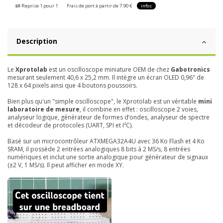
Reprise 1 pour 1
Frais de port à partir de 7.90 €
infos
Description
Le
Xprotolab
est un oscilloscope miniature OEM de chez
Gabotronics
mesurant seulement 40,6 x 25,2 mm. Il intègre un écran OLED 0,96" de
128 x 64 pixels ainsi que 4 boutons poussoirs.
Bien plus qu'un "simple oscilloscope", le Xprotolab est un véritable
mini
laboratoire de mesure
, il combine en effet : oscilloscope 2 voies,
analyseur logique, générateur de formes d’ondes, analyseur de spectre
et décodeur de protocoles (UART, SPI et I²C).
Basé sur un microcontrôleur ATXMEGA32A4U avec 36 Ko Flash et 4 Ko
SRAM, il possède 2 entrées analogiques 8 bits à 2 MS/s, 8 entrées
numériques et inclut une sortie analogique pour générateur de signaux
(±2 V, 1 MS/s). Il peut afficher en mode XY.