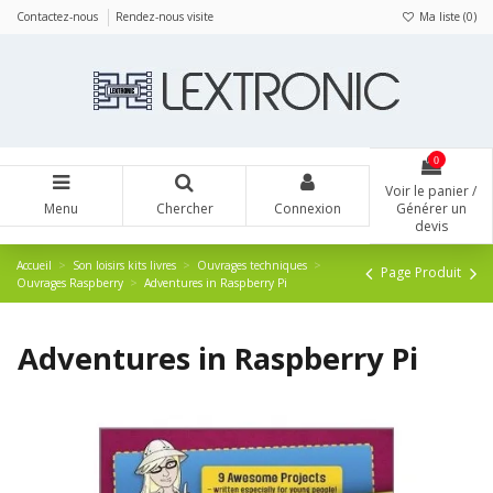
Panneau de gestion des cookies
Contactez-nous
Rendez-nous visite
Ma liste (
0
)
0
Voir le panier /
Menu
Chercher
Connexion
Générer un
devis
Accueil
Son loisirs kits livres
Ouvrages techniques
Page Produit
Ouvrages Raspberry
Adventures in Raspberry Pi
Adventures in Raspberry Pi