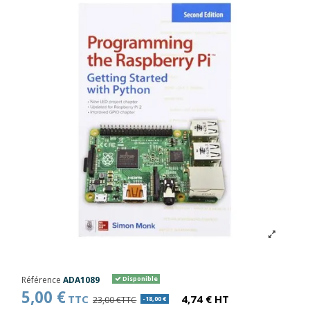
Référence
ADA1089
Disponible
5,00 €
TTC
4,74 € HT
23,00 €TTC
-18,00 €