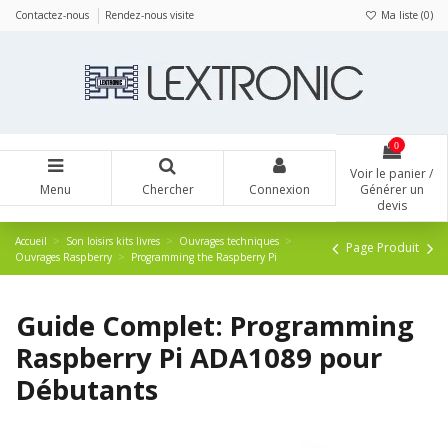
Panneau de gestion des cookies
Contactez-nous
Rendez-nous visite
Ma liste (
0
)
0
Voir le panier /
Menu
Chercher
Connexion
Générer un
devis
Accueil
Son loisirs kits livres
Ouvrages techniques
Page Produit
Ouvrages Raspberry
Programming the Raspberry Pi
Guide Complet: Programming
Raspberry Pi ADA1089 pour
Débutants