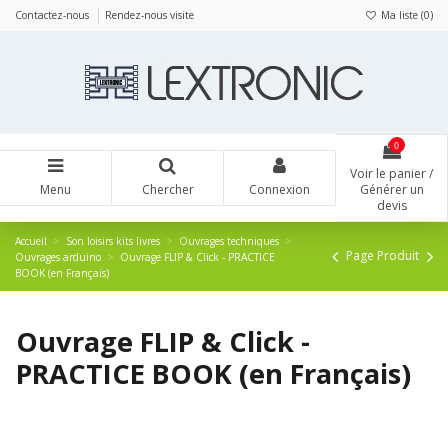
Panneau de gestion des cookies
Contactez-nous
Rendez-nous visite
Ma liste (
0
)
0
Voir le panier /
Menu
Chercher
Connexion
Générer un
devis
Accueil
Son loisirs kits livres
Ouvrages techniques
Page Produit
Ouvrages arduino
Ouvrage FLIP & Click - PRACTICE
BOOK (en Français)
Ouvrage FLIP & Click -
PRACTICE BOOK (en Français)