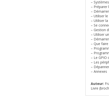
– Systèmes 
– Préparer 
– Démarrer
– Utiliser 
– Utiliser 
– Se connec
– Gestion 
– Utiliser
– Démarrer 
– Que faire
– Programm
– Programm
– Le GPIO 
– Les périp
– Dépanner 
– Annexes
Auteur:
Fr
Livre (broc