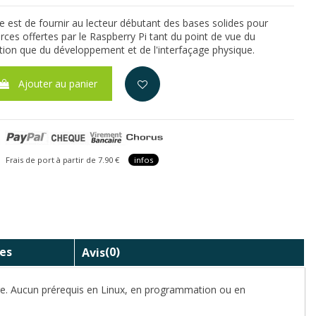
vre est de fournir au lecteur débutant des bases solides pour
rces offertes par le Raspberry Pi tant du point de vue du
tion que du développement et de l'interfaçage physique.
Ajouter au panier
is de port à partir de 7.90 €
infos
es
Avis
(0)
ge. Aucun prérequis en Linux, en programmation ou en