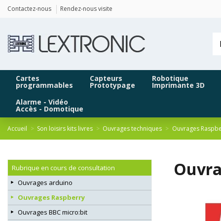
Panneau de gestion des cookies
Contactez-nous
Rendez-nous visite
Cartes
Capteurs
Robotique
programmables
Prototypage
Imprimante 3D
Alarme - Vidéo
Accès - Domotique
Accueil
Son loisirs kits livres
Ouvrages techniques
Ouvrages Raspbe
Ouvrag
Rubrique en cours de consultation
Ouvrages arduino
Ouvrages Raspberry
Ouvrages BBC micro:bit