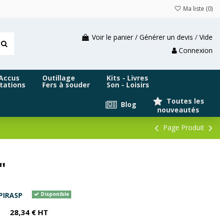
Ma liste (
0
)
Voir le panier / Générer un devis
/
Vide
Connexion
 Accus
Outillage
Kits - Livres
tations
Fers à souder
Son - Loisirs
Toutes les
Blog
nouveautés
Page Produit
"
PIRASP
Disponible
C
28,34 € HT