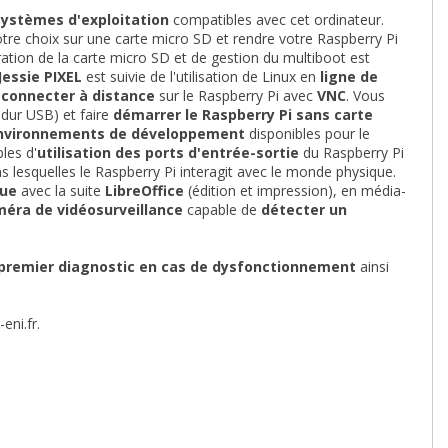
systèmes d'exploitation
compatibles avec cet ordinateur.
tre choix sur une carte micro SD et rendre votre Raspberry Pi
ération de la carte micro SD et de gestion du multiboot est
Jessie PIXEL
est suivie de l'utilisation de Linux en
ligne de
 connecter à distance
sur le Raspberry Pi avec
VNC
. Vous
 dur USB) et faire
démarrer le Raspberry Pi sans carte
 environnements de développement
disponibles pour le
les d'
utilisation des ports d'entrée-sortie
du Raspberry Pi
s lesquelles le Raspberry Pi interagit avec le monde physique.
que
avec la suite
LibreOffice
(édition et impression), en média-
éra de vidéosurveillance
capable de
détecter un
 premier diagnostic en cas de dysfonctionnement
ainsi
eni.fr
.