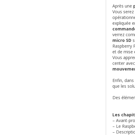
Après une
Vous serez
opérationnel
expliquée e
command
verrez co
micro SD
s
Raspberry P
et de mise
Vous appre
center ave
mouveme
Enfin, dans
que les sol
Des élémen
Les chapitr
– Avant-pr
– Le Raspbe
– Descripti