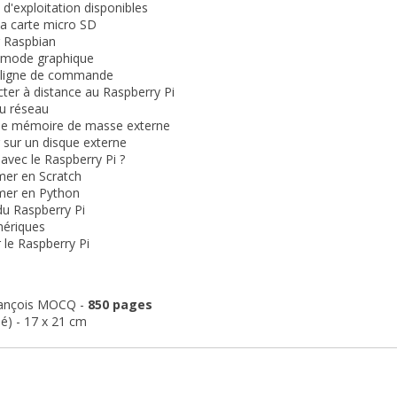
d'exploitation disponibles
la carte micro SD
 Raspbian
le mode graphique
la ligne de commande
ter à distance au Raspberry Pi
du réseau
 une mémoire de masse externe
sur un disque externe
 avec le Raspberry Pi ?
er en Scratch
er en Python
du Raspberry Pi
hériques
le Raspberry Pi
ançois MOCQ -
850 pages
hé) - 17 x 21 cm