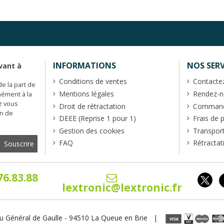
INFORMATIONS
NOS SERV
vant à
Conditions de ventes
Contacte
de la part de
Mentions légales
Rendez-no
mément à la
z vous
Droit de rétractation
Commande
en de
DEEE (Reprise 1 pour 1)
Frais de 
Gestion des cookies
Transpor
FAQ
Rétractat
76.83.88
lextronic@lextronic.fr
u Général de Gaulle - 94510 La Queue en Brie |