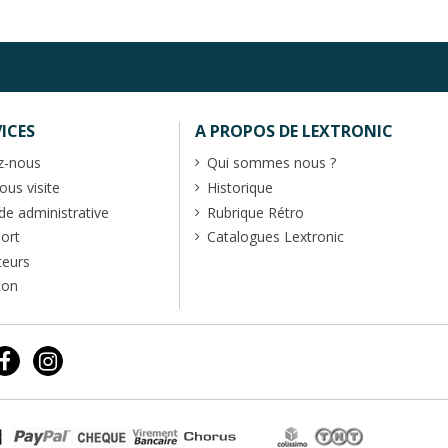
ICES
A PROPOS DE LEXTRONIC
z-nous
Qui sommes nous ?
us visite
Historique
 administrative
Rubrique Rétro
port
Catalogues Lextronic
teurs
ion