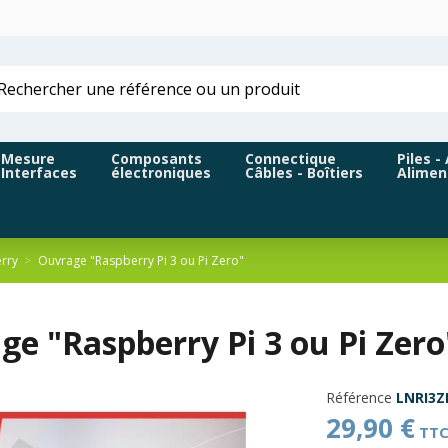
Mesure
Composants
Connectique
Piles -
Interfaces
électroniques
Câbles - Boîtiers
Alimen
rry
Ouvrage "Raspberry Pi 3 ou Pi Zero"
e "Raspberry Pi 3 ou Pi Zero
Référence
LNRI3Z
29,90 €
TT