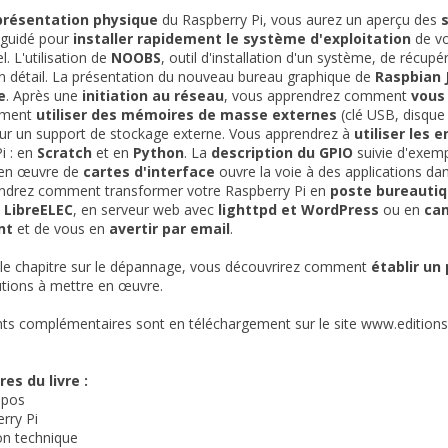
présentation physique
du Raspberry Pi, vous aurez un aperçu des
 guidé pour
installer rapidement le système d'exploitation
de vo
. L'utilisation de
NOOBS
, outil d'installation d'un système, de récup
n détail. La présentation du nouveau bureau graphique de
Raspbian 
e
. Après une
initiation au réseau
, vous apprendrez comment
vous
mment
utiliser des mémoires de masse externes
(clé USB, disque
ur un support de stockage externe. Vous apprendrez à
utiliser les
i : en
Scratch
et en
Python
. La
description du GPIO
suivie d'exemp
 en œuvre de
cartes d'interface
ouvre la voie à des applications dan
ndrez comment transformer votre Raspberry Pi en
poste bureauti
c
LibreELEC
, en serveur web avec
lighttpd et WordPress
ou en
cam
nt
et de vous en
avertir par email
.
 le chapitre sur le dépannage, vous découvrirez comment
établir un
utions à mettre en œuvre.
ts complémentaires sont en téléchargement sur le site
www.editions-
es du livre :
opos
rry Pi
on technique