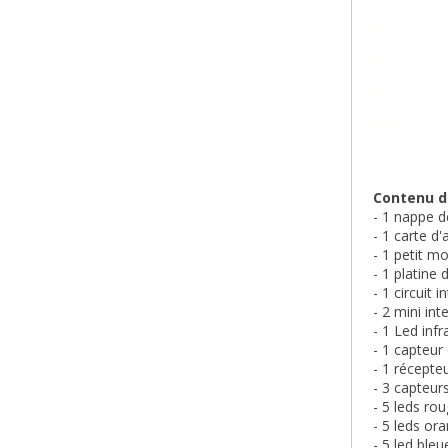
Contenu de
- 1 nappe 
- 1 carte d
- 1 petit m
- 1 platin
- 1 circuit
- 2 mini int
- 1 Led inf
- 1 capteu
- 1 récepte
- 3 capteur
- 5 leds ro
- 5 leds or
- 5 led ble