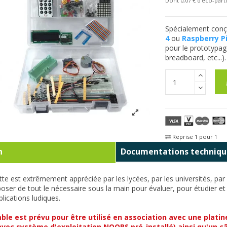
Dont 0,07 € d'eco-parti
Spécialement conç
4
ou
Raspberry Pi
pour le prototypage
breadboard, etc...).
Reprise 1 pour 1
Fra
n
Documentations techniqu
tte est extrêmement appréciée par les lycées, par les universités, par
poser de tout le nécessaire sous la main pour évaluer, pour étudier et 
plications ludiques.
le est prévu pour être utilisé en association avec une platin
vec système d'exploitation NOOBS pré-installé) ainsi qu'un câ