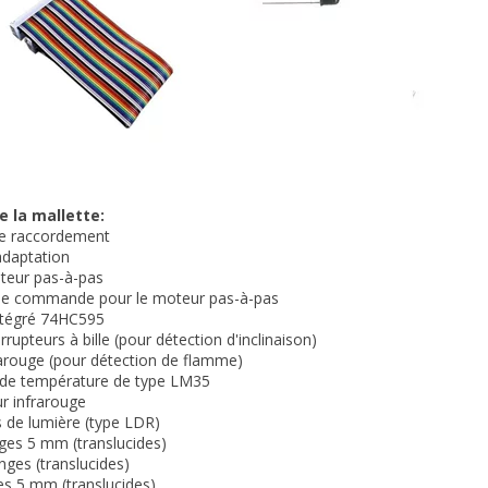
 la mallette:
de raccordement
'adaptation
oteur pas-à-pas
e de commande pour le moteur pas-à-pas
 intégré 74HC595
errupteurs à bille (pour détection d'inclinaison)
rarouge (pour détection de flamme)
r de température de type LM35
ur infrarouge
s de lumière (type LDR)
uges 5 mm (translucides)
anges (translucides)
ues 5 mm (translucides)