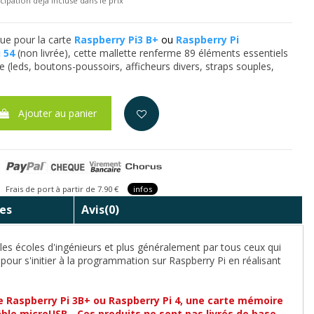
cipation déjà incluse dans le prix
ue pour la carte
Raspberry Pi3 B+
ou
Raspberry Pi
 54
(non livrée), cette mallette renferme 89 éléments essentiels
 (leds, boutons-poussoirs, afficheurs divers, straps souples,
Ajouter au panier
is de port à partir de 7.90 €
infos
es
Avis
(0)
 les écoles d'ingénieurs et plus généralement par tous ceux qui
pour s'initier à la programmation sur Raspberry Pi en réalisant
e Raspberry Pi 3B+ ou Raspberry Pi 4, une carte mémoire
ble microUSB - Ces produits ne sont pas livrés de base