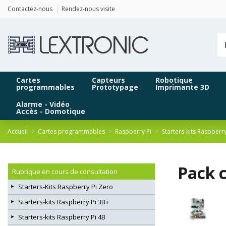
Panneau de gestion des cookies
Contactez-nous
Rendez-nous visite
Cartes
Capteurs
Robotique
programmables
Prototypage
Imprimante 3D
Alarme - Vidéo
Accès - Domotique
Accueil
Cartes programmables
Raspberry Pi
Starters-kits Raspberr
Pack 
Rubrique en cours de consultation
Starters-Kits Raspberry Pi Zero
Starters-kits Raspberry Pi 3B+
Starters-kits Raspberry Pi 4B