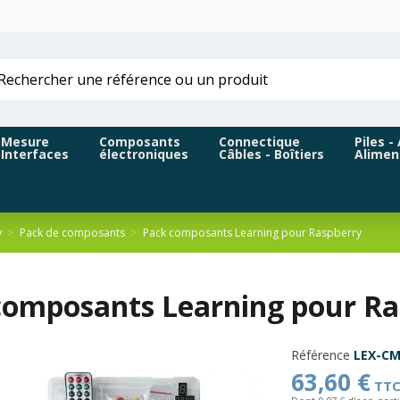
Mesure
Composants
Connectique
Piles -
Interfaces
électroniques
Câbles - Boîtiers
Alimen
y
Pack de composants
Pack composants Learning pour Raspberry
composants Learning pour Ra
Référence
LEX-CM
63,60 €
TT