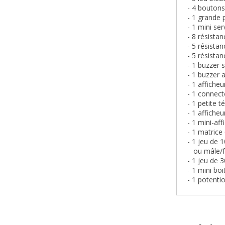
- 4 boutons
- 1 grande
- 1 mini se
- 8 résista
- 5 résista
- 5 résista
- 1 buzzer s
- 1 buzzer a
- 1 affiche
- 1 connect
- 1 petite 
- 1 afficheu
- 1 mini-aff
- 1 matrice
- 1 jeu de 
ou mâle/fem
- 1 jeu de 
- 1 mini b
- 1 potenti