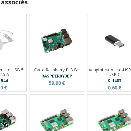
 associés
 micro USB 5
Carte Raspberry Pi 3 B+
Adaptateur micro-USB
2,5 A
USB C
RASPBERRY3BP
PB44
K-1483
59,90 €
80 €
0,60 €