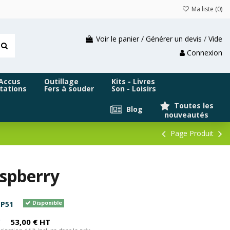
Ma liste (
0
)
Voir le panier / Générer un devis
/
Vide
Connexion
 Accus
Outillage
Kits - Livres
tations
Fers à souder
Son - Loisirs
Toutes les
Blog
nouveautés
Page Produit
spberry
P51
Disponible
C
53,00 € HT