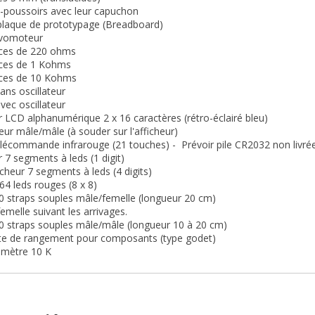
-poussoirs avec leur capuchon
 plaque de prototypage (Breadboard)
rvomoteur
nces de 220 ohms
nces de 1 Kohms
nces de 10 Kohms
ans oscillateur
vec oscillateur
ur LCD alphanumérique 2 x 16 caractères (rétro-éclairé bleu)
eur mâle/mâle (à souder sur l'afficheur)
télécommande infrarouge (21 touches) - Prévoir pile CR2032 non livré
r 7 segments à leds (1 digit)
icheur 7 segments à leds (4 digits)
 64 leds rouges (8 x 8)
10 straps souples mâle/femelle (longueur 20 cm)
elle suivant les arrivages.
30 straps souples mâle/mâle (longueur 10 à 20 cm)
oite de rangement pour composants (type godet)
omètre 10 K