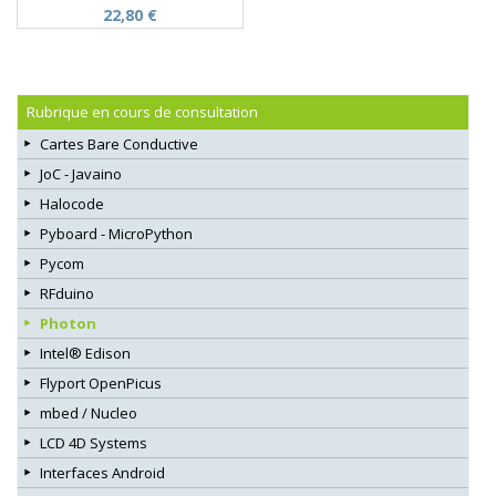
22,80 €
Rubrique en cours de consultation
Cartes Bare Conductive
JoC - Javaino
Halocode
Pyboard - MicroPython
Pycom
RFduino
Photon
Intel® Edison
Flyport OpenPicus
mbed / Nucleo
LCD 4D Systems
Interfaces Android