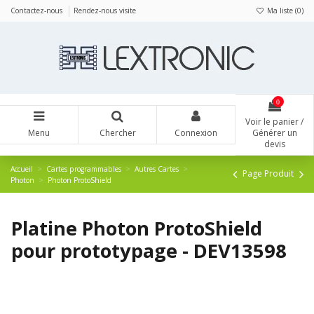
Panneau de gestion des cookies
Contactez-nous
Rendez-nous visite
Ma liste (
0
)
0
Voir le panier /
Menu
Chercher
Connexion
Générer un
devis
Accueil
Cartes programmables
Autres Cartes
Page Produit
Photon
Photon ProtoShield
Platine Photon ProtoShield
pour prototypage - DEV13598