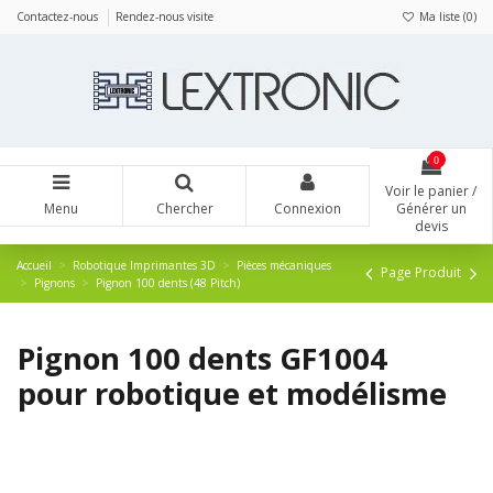
Panneau de gestion des cookies
Contactez-nous
Rendez-nous visite
Ma liste (
0
)
0
Voir le panier /
Menu
Chercher
Connexion
Générer un
devis
Accueil
Robotique Imprimantes 3D
Pièces mécaniques
Page Produit
Pignons
Pignon 100 dents (48 Pitch)
Pignon 100 dents GF1004
pour robotique et modélisme