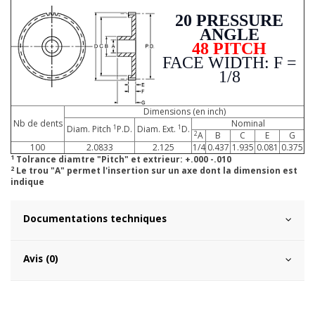
20 PRESSURE
ANGLE
48 PITCH
FACE WIDTH: F =
1/8
Dimensions (en inch)
Nb de dents
Nominal
1
1
Diam. Pitch
P.D.
Diam. Ext.
D.
2
A
B
C
E
G
100
2.0833
2.125
1/4
0.437
1.935
0.081
0.375
1
Tolrance diamtre "Pitch" et extrieur: +.000 -.010
2
Le trou "A" permet l'insertion sur un axe dont la dimension est
indique
Documentations techniques
Avis (0)