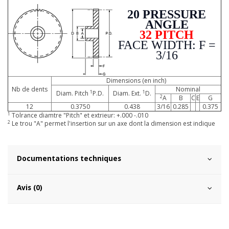
20 PRESSURE
ANGLE
32 PITCH
FACE WIDTH: F =
3/16
Dimensions (en inch)
Nb de dents
Nominal
1
1
Diam. Pitch
P.D.
Diam. Ext.
D.
2
A
B
C
E
G
12
0.3750
0.438
3/16
0.285
0.375
1
Tolrance diamtre "Pitch" et extrieur: +.000 -.010
2
Le trou "A" permet l'insertion sur un axe dont la dimension est indique
Documentations techniques
Avis (0)