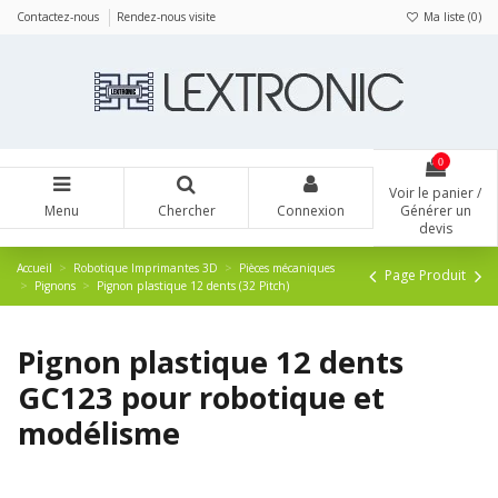
Panneau de gestion des cookies
Contactez-nous
Rendez-nous visite
Ma liste (
0
)
0
Voir le panier /
Menu
Chercher
Connexion
Générer un
devis
Accueil
Robotique Imprimantes 3D
Pièces mécaniques
Page Produit
Pignons
Pignon plastique 12 dents (32 Pitch)
Pignon plastique 12 dents
GC123 pour robotique et
modélisme