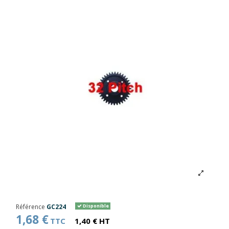
Référence
GC224
Disponible
1,68 €
TTC
1,40 € HT