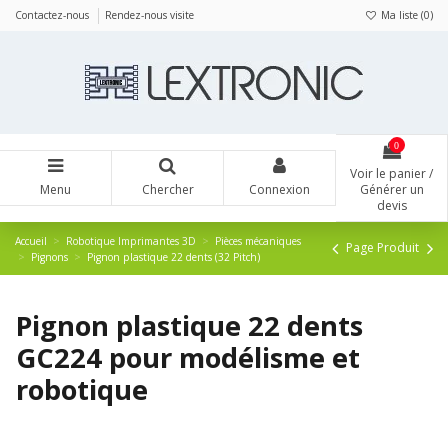
Panneau de gestion des cookies
Contactez-nous
Rendez-nous visite
Ma liste (
0
)
0
Voir le panier /
Menu
Chercher
Connexion
Générer un
devis
Accueil
Robotique Imprimantes 3D
Pièces mécaniques
Page Produit
Pignons
Pignon plastique 22 dents (32 Pitch)
Pignon plastique 22 dents
GC224 pour modélisme et
robotique