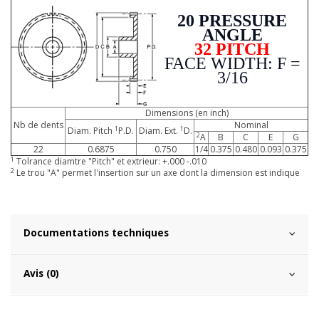
20 PRESSURE
ANGLE
32 PITCH
FACE WIDTH: F =
3/16
Dimensions (en inch)
Nb de dents
Nominal
1
1
Diam. Pitch
P.D.
Diam. Ext.
D.
2
A
B
C
E
G
22
0.6875
0.750
1/4
0.375
0.480
0.093
0.375
1
Tolrance diamtre "Pitch" et extrieur: +.000 -.010
2
Le trou "A" permet l'insertion sur un axe dont la dimension est indique
Documentations techniques
Avis (0)