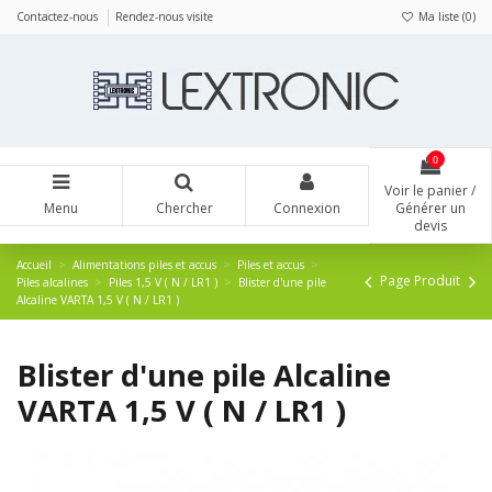
Panneau de gestion des cookies
Contactez-nous
Rendez-nous visite
Ma liste (
0
)
0
Voir le panier /
Menu
Chercher
Connexion
Générer un
devis
Accueil
Alimentations piles et accus
Piles et accus
Page Produit
Piles alcalines
Piles 1,5 V ( N / LR1 )
Blister d'une pile
Alcaline VARTA 1,5 V ( N / LR1 )
Blister d'une pile Alcaline
VARTA 1,5 V ( N / LR1 )