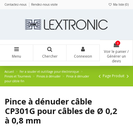
Panneau de gestion des cookies
Contactez-nous
Rendez-nous visite
Ma liste (
0
)
0
Voir le panier /
Menu
Chercher
Connexion
Générer un
devis
Accueil
Fer a souder et outillage pour électronique
Page Produit
Pinces et Tournevis
Pinces à dénuder
Pince à dénuder
pour câble fin
Pince à dénuder câble
CP301G pour câbles de Ø 0,2
à 0,8 mm