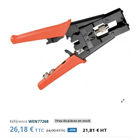
Référence
WEN77268
Peu de pièces en stock
26,18 €
TTC
21,81 € HT
34,90 €TTC
-25%