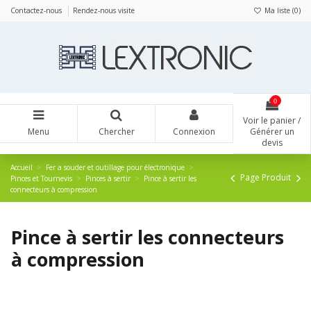
Panneau de gestion des cookies
Contactez-nous
Rendez-nous visite
Ma liste (
0
)
0
Voir le panier /
Menu
Chercher
Connexion
Générer un
devis
Accueil
Fer a souder et outillage pour électronique
Page Produit
Pinces et Tournevis
Pinces à sertir
Pince à sertir les
connecteurs à compression
Pince à sertir les connecteurs
à compression