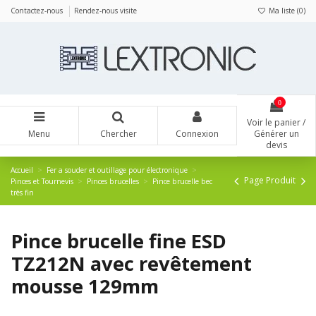
Panneau de gestion des cookies
Contactez-nous
Rendez-nous visite
Ma liste (
0
)
0
Voir le panier /
Menu
Chercher
Connexion
Générer un
devis
Accueil
Fer a souder et outillage pour électronique
Page Produit
Pinces et Tournevis
Pinces brucelles
Pince brucelle bec
très fin
Pince brucelle fine ESD
TZ212N avec revêtement
mousse 129mm