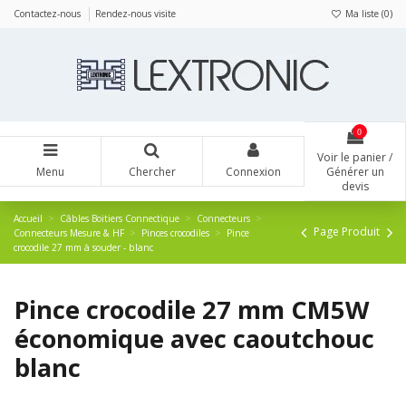
Panneau de gestion des cookies
Contactez-nous
Rendez-nous visite
Ma liste (
0
)
0
Voir le panier /
Menu
Chercher
Connexion
Générer un
devis
Accueil
Câbles Boitiers Connectique
Connecteurs
Page Produit
Connecteurs Mesure & HF
Pinces crocodiles
Pince
crocodile 27 mm à souder - blanc
Pince crocodile 27 mm CM5W
économique avec caoutchouc
blanc