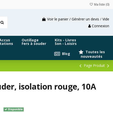
Ma liste (
0
)
Voir le panier / Générer un devis
/
Vide
Connexion
 Accus
Outillage
Kits - Livres
tations
Fers à souder
Son - Loisirs
Toutes les
Blog
nouveautés
Page Produit
er, isolation rouge, 10A
Disponible