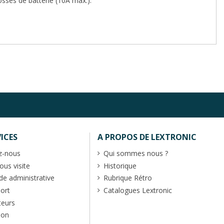
sses de batterie (10A max.).
ICES
A PROPOS DE LEXTRONIC
z-nous
Qui sommes nous ?
us visite
Historique
 administrative
Rubrique Rétro
port
Catalogues Lextronic
teurs
ion