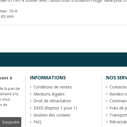
dile 65 mm à souder avec caoutchouc d'isolation rouge. Idéal pour co
max.: 10 A
: 65 mm
INFORMATIONS
NOS SERV
vant à
Conditions de ventes
Contacte
de la part de
Mentions légales
Rendez-no
mément à la
z vous
Droit de rétractation
Commande
en de
DEEE (Reprise 1 pour 1)
Frais de 
Gestion des cookies
Transpor
FAQ
Rétractat