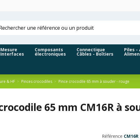
Mesure
Composants
Connectique
Piles -
Interfaces
électroniques
Câbles - Boîtiers
Alimen
ure & HF
Pinces crocodiles
Pince crocodile 65 mm à souder - rouge
crocodile 65 mm CM16R à soud
Référence
CM16R