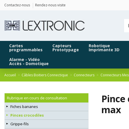
Panneau de gestion des cookies
Contactez-nous
Rendez-nous visite
Cartes
Capteurs
Robotique
programmables
Prototypage
Imprimante 3D
Alarme - Vidéo
Accès - Domotique
Accueil
Câbles Boitiers Connectique
Connecteurs
Connecteurs Mes
Pince 
Rubrique en cours de consultation
max
Fiches bananes
Pinces crocodiles
Grippe-fils