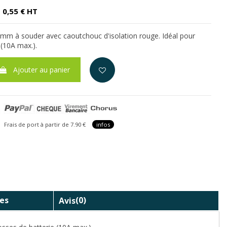
0,55 € HT
 mm à souder avec caoutchouc d'isolation rouge. Idéal pour
 (10A max.).
Ajouter au panier
is de port à partir de 7.90 €
infos
es
Avis
(0)