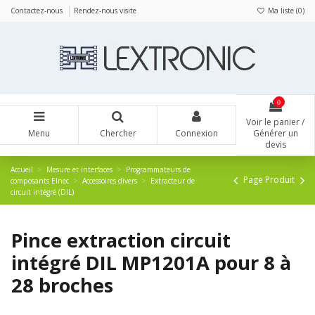
Panneau de gestion des cookies
Contactez-nous
Rendez-nous visite
Ma liste (
0
)
0
Voir le panier /
Menu
Chercher
Connexion
Générer un
devis
Accueil
Mesure et interfaces
Programmateurs de
Page Produit
composants Elnec
Accessoires divers
Extracteur de
circuit intégré (DIL)
Pince extraction circuit
intégré DIL MP1201A pour 8 à
28 broches