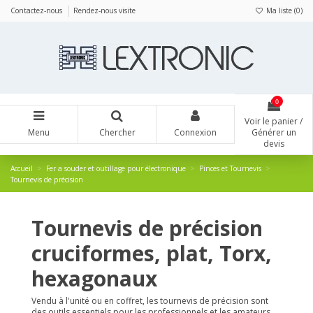
Panneau de gestion des cookies
Contactez-nous
Rendez-nous visite
Ma liste (
0
)
0
Voir le panier /
Menu
Chercher
Connexion
Générer un
devis
Accueil
Fer a souder et outillage pour électronique
Pinces et Tournevis
Tournevis de précision
Tournevis de précision
cruciformes, plat, Torx,
hexagonaux
Vendu à l'unité ou en coffret, les tournevis de précision sont
des outils essentiels pour les professionnels et les amateurs