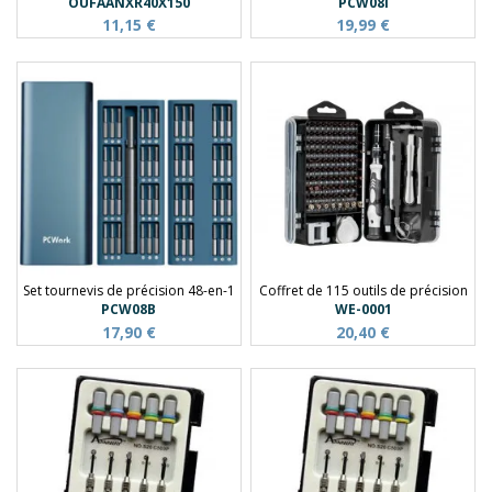
OUFAANXR40X150
PCW08I
11,15 €
19,99 €
Set tournevis de précision 48-en-1
Coffret de 115 outils de précision
PCW08B
WE-0001
17,90 €
20,40 €