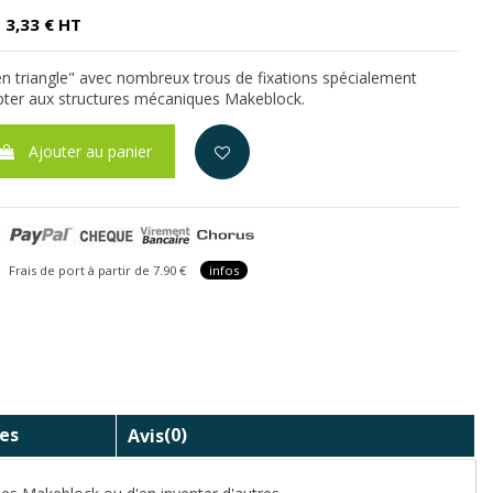
3,33 € HT
en triangle" avec nombreux trous de fixations spécialement
pter aux structures mécaniques Makeblock.
Ajouter au panier
is de port à partir de 7.90 €
infos
es
Avis
(0)