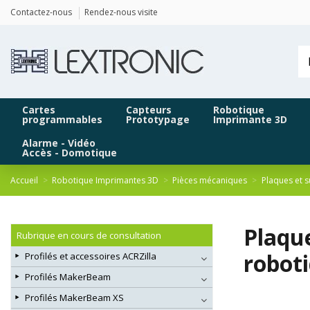
Panneau de gestion des cookies
Contactez-nous
Rendez-nous visite
Cartes
Capteurs
Robotique
programmables
Prototypage
Imprimante 3D
Alarme - Vidéo
Accès - Domotique
Accueil
Robotique Imprimantes 3D
Pièces mécaniques
Plaques et 
Plaqu
Rubrique en cours de consultation
robot
Profilés et accessoires ACRZilla
Profilés MakerBeam
Profilés MakerBeam XS