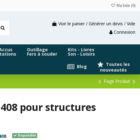
Ma liste (
0
)
Voir le panier / Générer un devis
/
Vide
Connexion
 Accus
Outillage
Kits - Livres
tations
Fers à souder
Son - Loisirs
Toutes les
Blog
nouveautés
Page Produit
408 pour structures
408
Disponible