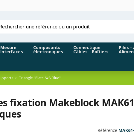
Mesure
Composants
Connectique
Piles -
Interfaces
électroniques
Câbles - Boîtiers
Alimen
supports
Triangle "Plate 6x8-Blue"
es fixation Makeblock MAK61
iques
Référence
MAK61