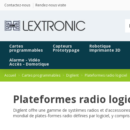
Panneau de gestion des cookies
Contactez-nous
Rendez-nous visite
Cartes
Capteurs
Robotique
programmables
Prototypage
Imprimante 3D
Alarme - Vidéo
Accès - Domotique
Accueil
Cartes programmables
Digilent
Plateformes radio logiciel
Plateformes radio logi
Digilent offre une gamme de systèmes radios et d'accessoires
mondial de plates-formes radio définies par logiciel, y compri