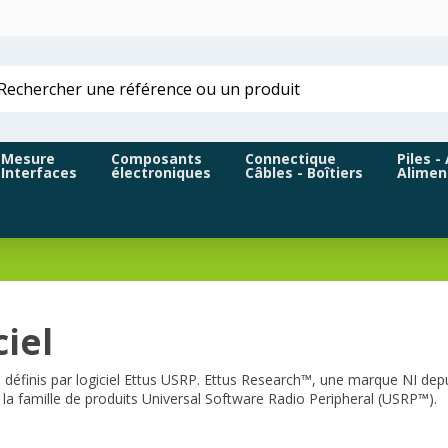
Mesure
Composants
Connectique
Piles -
Interfaces
électroniques
Câbles - Boîtiers
Alimen
ciel
 définis par logiciel Ettus USRP. Ettus Research™, une marque NI dep
s la famille de produits Universal Software Radio Peripheral (USRP™).