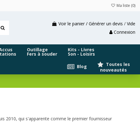
Ma liste (
0
)
Voir le panier / Générer un devis
/
Vide
Connexion
 Accus
Outillage
Kits - Livres
tations
Fers à souder
Son - Loisirs
Toutes les
Blog
nouveautés
uis 2010, qui s'apparente comme le premier fournisseur