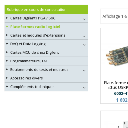
Rubrique en cours de consultation
Affichage 1-6 
Cartes Digilent FPGA / SoC
Plateformes radio logiciel
Cartes et modules d'extensions
DAQ et Data Logging
Cartes MCU de chez Digilent
Programmateurs JTAG
Equipements de tests et mesures
Accessoires divers
Plate-forme r
Compléments techniques
Ettus USR
6002-4
1 602