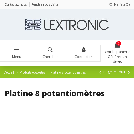
Panneau de gestion des cookies
Contactez-nous
Rendez-nous visite
Ma liste (
0
)
0
Voir le panier /
Menu
Chercher
Connexion
Générer un
devis
Page Produit
Accueil
Produits obsolètes
Platine 8 potentiomètres
Platine 8 potentiomètres