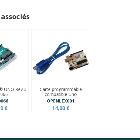
 associés
o® UNO Rev 3
Carte programmable
0066
compatible Uno
0066
OPENLEX001
00 €
14,00 €