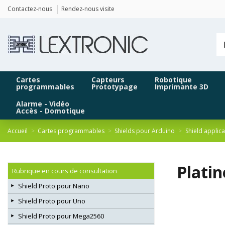
Panneau de gestion des cookies
Contactez-nous
Rendez-nous visite
Cartes
Capteurs
Robotique
programmables
Prototypage
Imprimante 3D
Alarme - Vidéo
Accès - Domotique
Accueil
Cartes programmables
Shields pour Arduino
Shield applic
Plati
Rubrique en cours de consultation
Shield Proto pour Nano
Shield Proto pour Uno
Shield Proto pour Mega2560