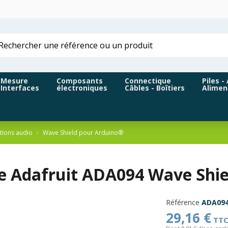
Mesure
Composants
Connectique
Piles -
Interfaces
électroniques
Câbles - Boîtiers
Alimen
ations audio
Wave Shield pour Arduino®
ne Adafruit ADA094 Wave Shie
Référence
ADA09
29,16 €
TT