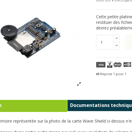
Dont 0,01 € d'eco-parti
Cette petite platin
restituer des fich
devrez préalablem
Reprise 1 pour 1
Fra
n
Documentations techniqu
moire représentée sur la photo de la carte Wave Shield ci-dessus n'es