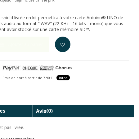
cipation déjà incluse dans le prix
e shield livrée en kit permettra à votre carte Arduino® UNO de
iers audio au format ".WAV" (22 KHz - 16 bits - mono) que vous
ent avoir stocké sur une carte mémoire SD™.
Ajouter au panier
is de port à partir de 7.90 €
infos
es
Avis
(0)
t pas livrée.