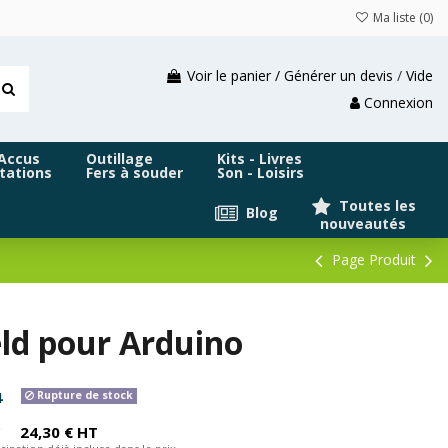
Ma liste (
0
)
Voir le panier / Générer un devis
/
Vide
Connexion
 Accus
Outillage
Kits - Livres
tations
Fers à souder
Son - Loisirs
Toutes les
Blog
nouveautés
Page Produit
ld pour Arduino
4
Rupture de stock
C
24,30 € HT