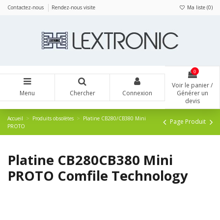
Panneau de gestion des cookies
Contactez-nous
Rendez-nous visite
Ma liste (
0
)
0
Voir le panier /
Menu
Chercher
Connexion
Générer un
devis
Accueil
Produits obsolètes
Platine CB280/CB380 Mini
Page Produit
PROTO
Platine CB280CB380 Mini
PROTO Comfile Technology