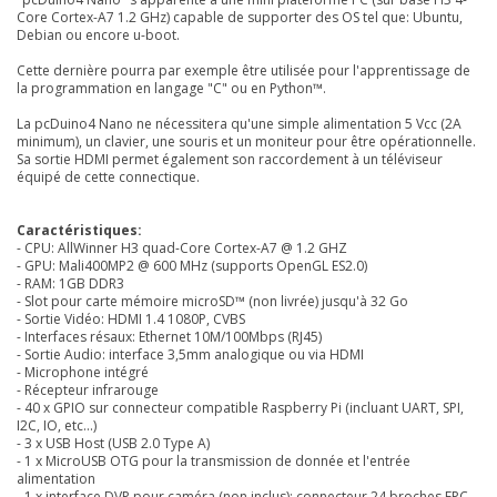
Core Cortex-A7 1.2 GHz) capable de supporter des OS tel que: Ubuntu,
Debian ou encore u-boot.
Cette dernière pourra par exemple être utilisée pour l'apprentissage de
la programmation en langage "C" ou en Python™.
La pcDuino4 Nano ne nécessitera qu'une simple alimentation 5 Vcc (2A
minimum), un clavier, une souris et un moniteur pour être opérationnelle.
Sa sortie HDMI permet également son raccordement à un téléviseur
équipé de cette connectique.
Caractéristiques:
- CPU:
AllWinner H3 quad-Core Cortex-A7 @ 1.2 GHZ
- GPU: Mali400MP2 @ 600 MHz (supports OpenGL ES2.0)
- RAM: 1GB DDR3
- Slot pour carte mémoire microSD™ (non livrée) jusqu'à 32 Go
- Sortie Vidéo: HDMI 1.4 1080P, CVBS
- Interfaces résaux: Ethernet 10M/100Mbps (RJ45)
- Sortie Audio: interface 3,5mm analogique ou via HDMI
- Microphone intégré
- Récepteur infrarouge
- 40 x GPIO sur connecteur compatible Raspberry Pi (incluant UART, SPI,
I2C, IO, etc...)
- 3 x USB Host (USB 2.0 Type A)
- 1 x MicroUSB OTG pour la transmission de donnée et l'entrée
alimentation
- 1 x interface DVP pour caméra (non inclus): connecteur 24 broches FPC