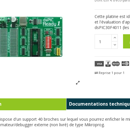
Dont 0,01 € d'eco-parti
Cette platine est 
et l'évaluation d'
dsPIC30F4011 (les 
Reprise 1 pour 1
Fra
n
Documentations techniqu
dispose d'un support 40 broches sur lequel vous pourrez enficher le mi
mateur/debugger externe (non livré) de type
Mikroprog
.