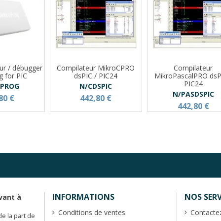
r / débugger
Compilateur MikroCPRO
Compilateur
g for PIC
dsPIC / PIC24
MikroPascalPRO dsP
PIC24
OPROG
N/CDSPIC
N/PASDSPIC
80 €
442,80 €
442,80 €
INFORMATIONS
NOS SERV
vant à
Conditions de ventes
Contacte
de la part de