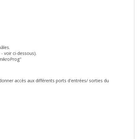
âles.
- voir ci-dessous).
mikroProg"
onner accès aux différents ports d'entrées/ sorties du