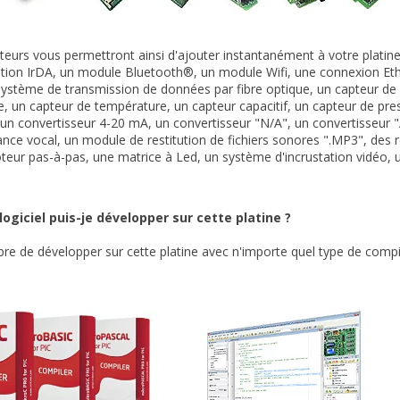
teurs vous permettront ainsi d'ajouter instantanément à votre plat
ion IrDA, un module Bluetooth®, un module Wifi, une connexion Eth
ystème de transmission de données par fibre optique, un capteur de
e, un capteur de température, un capteur capacitif, un capteur de p
n convertisseur 4-20 mA, un convertisseur "N/A", un convertisseur
nce vocal, un module de restitution de fichiers sonores ".MP3", des
eur pas-à-pas, une matrice à Led, un système d'incrustation vidéo, un
logiciel puis-je développer sur cette platine ?
ibre de développer sur cette platine avec n'importe quel type de com