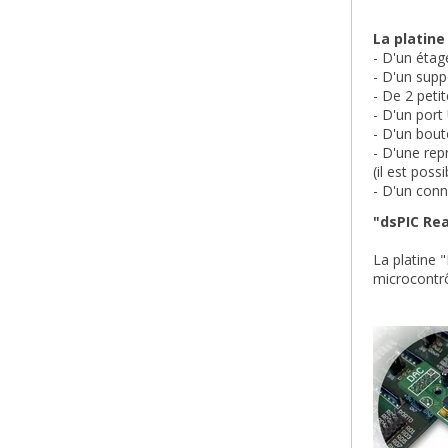
La platine
- D'un étag
- D'un supp
- De 2 peti
- D'un port
- D'un bout
- D'une rep
(il est poss
- D'un con
"dsPIC Rea
La platine 
microcontrô