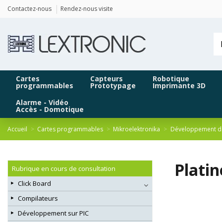
Panneau de gestion des cookies
Contactez-nous
Rendez-nous visite
Cartes
Capteurs
Robotique
programmables
Prototypage
Imprimante 3D
Alarme - Vidéo
Accès - Domotique
Accueil
Cartes programmables
Mikroelektronika
Développement d
Plati
Rubrique en cours de consultation
Click Board
Compilateurs
Développement sur PIC