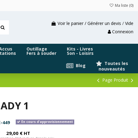
Ma liste (
0
)
Voir le panier / Générer un devis
/
Vide
Connexion
 Accus
Outillage
Kits - Livres
tations
Fers à souder
Son - Loisirs
Toutes les
Blog
nouveautés
Page Produit
EADY 1
-449
En cours d'approvisionnement
C
29,00 € HT