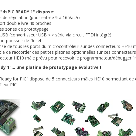
 "dsPIC READY 1" dispose:
e de régulation (pour entrée 9 à 16 Vac/cc
ort double lyre 40 broches
tes zones de prototypage.
 USB (convertisseur USB < > série via circuit FTDI intégré)
on-poussoir de Reset.
rise de tous les ports du microcontrôleur sur des connecteurs HE10 m
ible de raccorder des petites platines optionnelles sur ces connecteurs 
necteur HE10 mâle prévu pour recevoir le programmateur/débugger "
dy 1"... une platine de prototypage évolutive !
"Ready for PIC" dispose de 5 connecteurs mâles HE10 permettant de d
leur PIC.