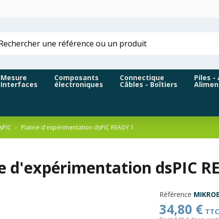
Mesure
Composants
Connectique
Piles -
Interfaces
électroniques
Câbles - Boîtiers
Alimen
sPIC
Platine d'expérimentation dsPIC READY 1
ne d'expérimentation dsPIC R
Référence
MIKROE
34,80 €
TT