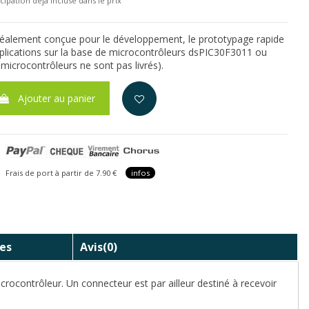
cipation déjà incluse dans le prix
idéalement conçue pour le développement, le prototypage rapide
applications sur la base de microcontrôleurs dsPIC30F3011 ou
microcontrôleurs ne sont pas livrés).
Ajouter au panier
is de port à partir de 7.90 €
infos
es
Avis
(0)
crocontrôleur. Un connecteur est par ailleur destiné à recevoir