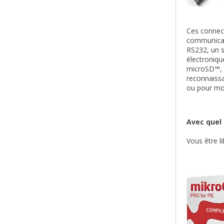
Ces connec
communicat
RS232, un s
électroniqu
microSD™, u
reconnaissa
ou pour mot
Avec quel 
Vous être l