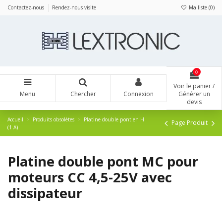
Panneau de gestion des cookies
Contactez-nous
Rendez-nous visite
Ma liste (
0
)
0
Voir le panier /
Menu
Chercher
Connexion
Générer un
devis
Accueil
Produits obsolètes
Platine double pont en H
Page Produit
(1 A)
Platine double pont MC pour
moteurs CC 4,5-25V avec
dissipateur