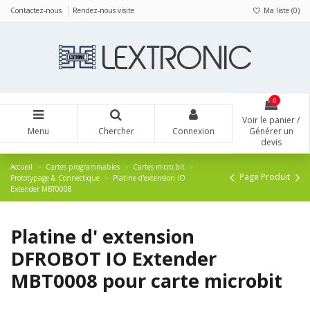
Panneau de gestion des cookies
Contactez-nous
Rendez-nous visite
Ma liste (
0
)
0
Voir le panier /
Menu
Chercher
Connexion
Générer un
devis
Accueil
Cartes programmables
Cartes micro:bit
Page Produit
Prototypage & Connectique
Platine d'extension IO
Extender MBT0008
Platine d' extension
DFROBOT IO Extender
MBT0008 pour carte microbit