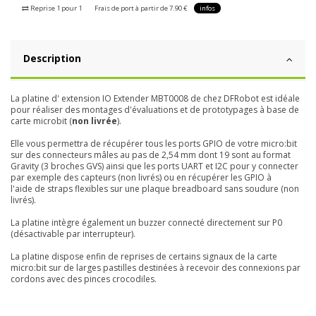
Reprise 1 pour 1
Frais de port à partir de 7.90 €
infos
Description
La platine d' extension IO Extender MBT0008 de chez DFRobot est idéale
pour réaliser des montages d'évaluations et de prototypages à base de
carte microbit (
non livrée
).
Elle vous permettra de récupérer tous les ports GPIO de votre micro:bit
sur des connecteurs mâles au pas de 2,54 mm dont 19 sont au format
Gravity (3 broches GVS) ainsi que les ports UART et I2C pour y connecter
par exemple des capteurs (non livrés) ou en récupérer les GPIO à
l'aide de straps flexibles sur une plaque breadboard sans soudure (non
livrés).
La platine intègre également un buzzer connecté directement sur P0
(désactivable par interrupteur).
La platine dispose enfin de reprises de certains signaux de la carte
micro:bit sur de larges pastilles destinées à recevoir des connexions par
cordons avec des pinces crocodiles.