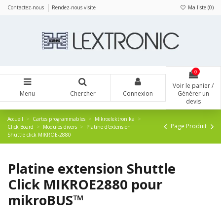
Panneau de gestion des cookies
Contactez-nous
Rendez-nous visite
Ma liste (
0
)
0
Voir le panier /
Menu
Chercher
Connexion
Générer un
devis
Accueil
Cartes programmables
Mikroelektronika
Page Produit
Click Board
Modules divers
Platine d'extension
Shuttle click MIKROE-2880
Platine extension Shuttle
Click MIKROE2880 pour
mikroBUS™