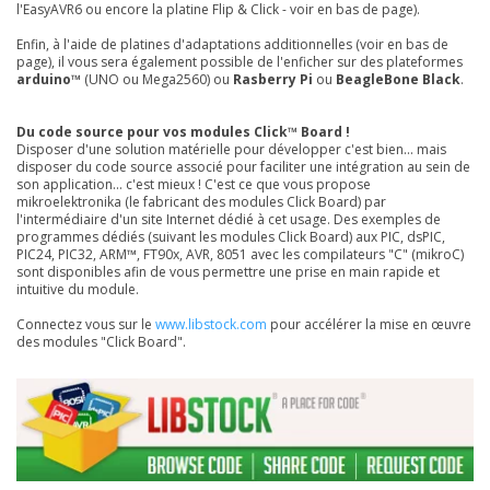
l'EasyAVR6 ou encore la platine Flip & Click - voir en bas de page).
Enfin, à l'aide de platines d'adaptations additionnelles (voir en bas de
page), il vous sera également possible de l'enficher sur des plateformes
arduino™
(UNO ou Mega2560) ou
Rasberry Pi
ou
BeagleBone Black
.
Du code source pour vos modules Click™ Board !
Disposer d'une solution matérielle pour développer c'est bien... mais
disposer du code source associé pour faciliter une intégration au sein de
son application... c'est mieux ! C'est ce que vous propose
mikroelektronika (le fabricant des modules Click Board) par
l'intermédiaire d'un site Internet dédié à cet usage. Des exemples de
programmes dédiés (suivant les modules Click Board) aux PIC, dsPIC,
PIC24, PIC32, ARM™, FT90x, AVR, 8051 avec les compilateurs "C" (mikroC)
sont disponibles afin de vous permettre une prise en main rapide et
intuitive du module.
Connectez vous sur le
www.libstock.com
pour accélérer la mise en œuvre
des modules "Click Board".