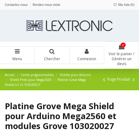
Panneau de gestion des cookies
Contactez-nous
Rendez-nous visite
Ma liste (
0
)
0
Voir le panier /
Menu
Chercher
Connexion
Générer un
devis
Accueil
Cartes programmables
Shields pour Arduino
Page Produit
Shield Proto pour Mega2560
Platine Grove Mega
Shield (v1.2) 103020027
Platine Grove Mega Shield
pour Arduino Mega2560 et
modules Grove 103020027