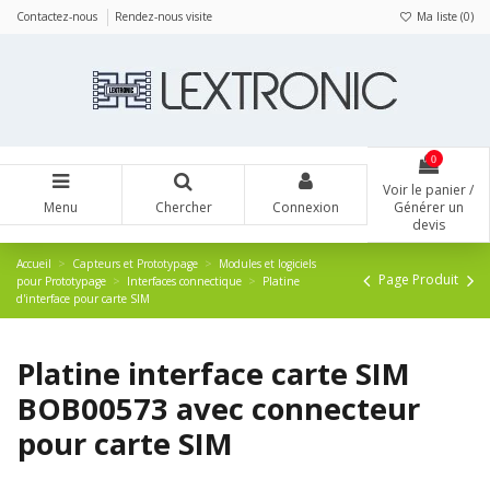
Panneau de gestion des cookies
Contactez-nous
Rendez-nous visite
Ma liste (
0
)
0
Voir le panier /
Menu
Chercher
Connexion
Générer un
devis
Accueil
Capteurs et Prototypage
Modules et logiciels
Page Produit
pour Prototypage
Interfaces connectique
Platine
d'interface pour carte SIM
Platine interface carte SIM
BOB00573 avec connecteur
pour carte SIM