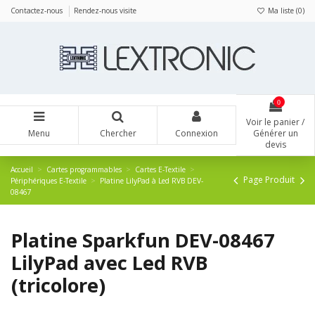
Panneau de gestion des cookies
Contactez-nous
Rendez-nous visite
Ma liste (
0
)
0
Voir le panier /
Menu
Chercher
Connexion
Générer un
devis
Accueil
Cartes programmables
Cartes E-Textile
Page Produit
Périphériques E-Textile
Platine LilyPad à Led RVB DEV-
08467
Platine Sparkfun DEV-08467
LilyPad avec Led RVB
(tricolore)