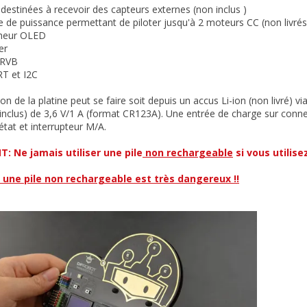
 destinées à recevoir des capteurs externes (non inclus )
e de puissance permettant de piloter jusqu'à 2 moteurs CC (non livrés
cheur OLED
er
 RVB
RT et I2C
ion de la platine peut se faire soit depuis un accus Li-ion (non livré) 
inclus) de 3,6 V/1 A (format CR123A). Une entrée de charge sur conne
état et interrupteur M/A.
 Ne jamais utiliser une pile
non rechargeable
si vous utilise
une pile non rechargeable est très dangereux !!