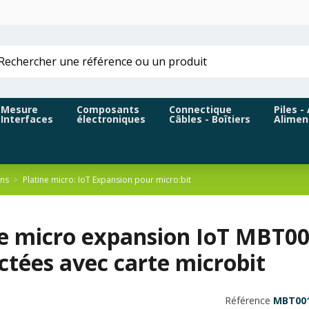
Mesure
Composants
Connectique
Piles -
Interfaces
électroniques
Câbles - Boîtiers
Alimen
ons
Platine micro: IoT Expansion pour micro:bit
ne micro expansion IoT MBT00
ctées avec carte microbit
Référence
MBT00