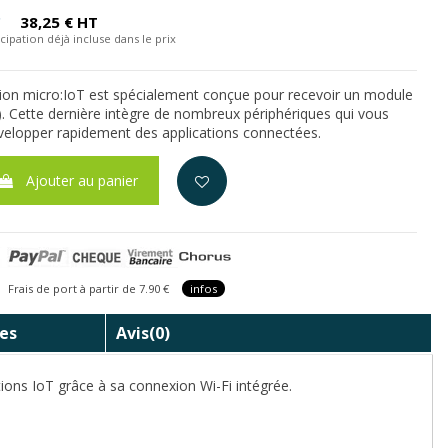
C
38,25 € HT
cipation déjà incluse dans le prix
sion micro:IoT est spécialement conçue pour recevoir un module
é). Cette dernière intègre de nombreux périphériques qui vous
velopper rapidement des applications connectées.
Ajouter au panier
is de port à partir de 7.90 €
infos
es
Avis
(0)
ions IoT grâce à sa connexion Wi-Fi intégrée.