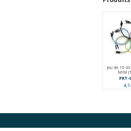
Jeu de 10 str
M/M (
PRT-
4,1