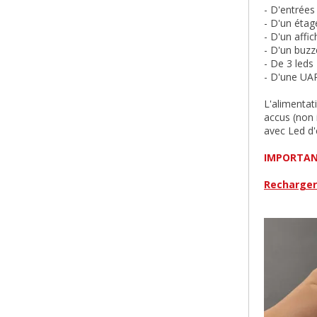
- D'entrées
- D'un étag
- D'un affi
- D'un buzz
- De 3 leds
- D'une UA
L'alimentat
accus (non 
avec Led d'
IMPORTANT:
Recharger 