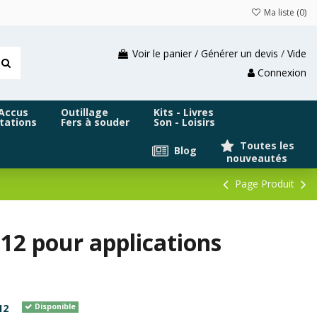
Ma liste (
0
)
Voir le panier / Générer un devis
/
Vide
Connexion
 Accus
Outillage
Kits - Livres
tations
Fers à souder
Son - Loisirs
Toutes les
Blog
nouveautés
Page Produit
12 pour applications
12
Disponible