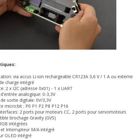
tiques:
ation: via accus Li-ion rechargeable CR123A 3,6 V / 1 A ou externe
 de charge intégré
ce: 2 x I2C (adresse 0x01) - 1 x UART
d'entrée analogique: 0-3,3V
de sortie digitale: 0V/3,3V
ce micro:bit : P0 P1 P2 P8 P12 P16
nterfaces: 2 ports pour moteurs CC, 2 ports pour servomoteurs
ible brochage Gravity (GVS)
RGB intégrées
et Interrupteur M/A intégré
eur OLED intégré