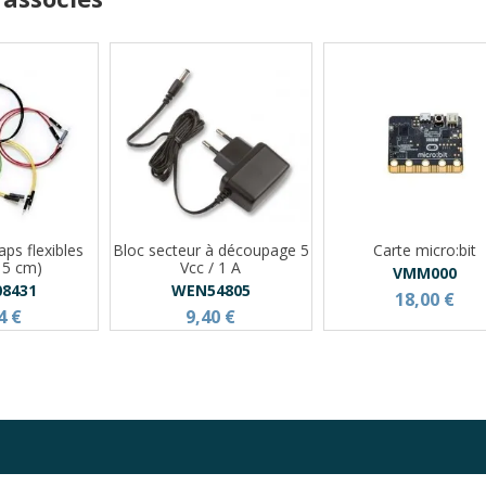
aps flexibles
Bloc secteur à découpage 5
Carte micro:bit
15 cm)
Vcc / 1 A
VMM000
08431
WEN54805
18,00 €
4 €
9,40 €