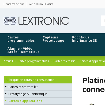
Panneau de gestion des cookies
Contactez-nous
Rendez-nous visite
Cartes
Capteurs
Robotique
programmables
Prototypage
Imprimante 3D
Alarme - Vidéo
Accès - Domotique
Accueil
Cartes programmables
Cartes micro:bit
Cartes d'applicati
Plati
Rubrique en cours de consultation
conne
Cartes et starters-kit
Prototypage & Connectique
Cartes d'applications