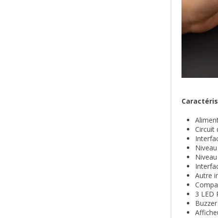
Caractéris
Aliment
Circuit
Interfa
Niveau 
Niveau 
Interfa
Autre i
Compat
3 LED 
Buzzer 
Affich