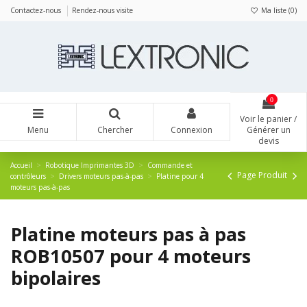
Panneau de gestion des cookies
Contactez-nous
Rendez-nous visite
Ma liste (
0
)
0
Voir le panier /
Menu
Chercher
Connexion
Générer un
devis
Accueil
Robotique Imprimantes 3D
Commande et
Page Produit
contrôleurs
Drivers moteurs pas-à-pas
Platine pour 4
moteurs pas-à-pas
Platine moteurs pas à pas
ROB10507 pour 4 moteurs
bipolaires