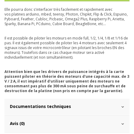
Elle pourra donc s'interfacer très facilement et rapidement avec
vos
platines arduino, mbed, teensy, Photon, Chipkit, Flip & Click, Espuino,
Pyboard, Feather, Cubloc, Picbasic, Omega2 Plus, Raspberry Pi, Arietta,
Sparky, Banana Pi, PCduino, Cubie Board, BeagleBone, etc...
Il est possible de piloter les moteurs en mode full, 1/2, 1/4, 1/8 et 1/16 de
pas. Il est également possible de piloter les 4 moteurs avec seulement 4
signaux issus de votre microcontrôleur (en pilotant les broches EN des
moteurs). Toutefois dans ce cas chaque moteur sera activé
individuellement (et non simultanément).
Attention bien que les drivers de puissance intégrés à la carte
puissent piloter en théorie des moteurs d'une capacité max. de 3
V / 2 A, il est impératif d'utiliser uniquement des moteurs ne
consommant pas plus de 300 mA sous peine de surchauffe et de
destruction de la platine (non pris en compte par la garantie).
Documentations techniques
Avis (0)